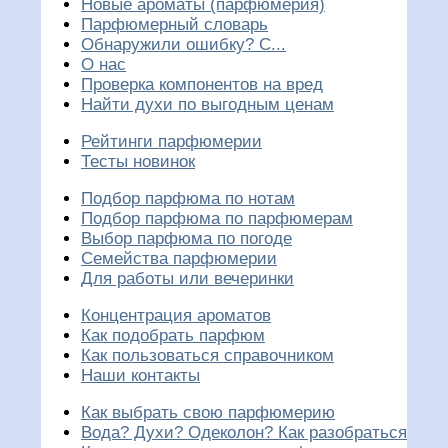
Новые ароматы (парфюмерия)
Парфюмерный словарь
Обнаружили ошибку? С...
О нас
Проверка компонентов на вред
Найти духи по выгодным ценам
Рейтинги парфюмерии
Тесты новинок
Подбор парфюма по нотам
Подбор парфюма по парфюмерам
Выбор парфюма по погоде
Семейства парфюмерии
Для работы или вечеринки
Концентрация ароматов
Как подобрать парфюм
Как пользоваться справочником
Наши контакты
Как выбрать свою парфюмерию
Вода? Духи? Одеколон? Как разобраться