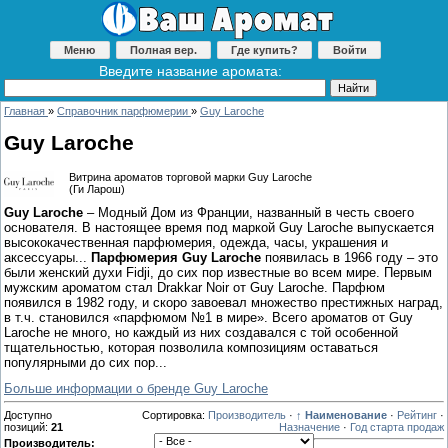
Меню
Полная вер.
Где купить?
Войти
Введите название аромата:
Главная
»
Справочник парфюмерии
»
Guy Laroche
Guy Laroche
Витрина ароматов торговой марки Guy Laroche
(Ги Ларош)
Guy Laroche
– Модный Дом из Франции, названный в честь своего
основателя. В настоящее время под маркой Guy Laroche выпускается
высококачественная парфюмерия, одежда, часы, украшения и
аксессуары...
Парфюмерия Guy Laroche
появилась в 1966 году – это
были женский духи Fidji, до сих пор известные во всем мире. Первым
мужским ароматом стал Drakkar Noir от Guy Laroche. Парфюм
появился в 1982 году, и скоро завоевал множество престижных наград,
в т.ч. становился «парфюмом №1 в мире». Всего ароматов от Guy
Laroche не много, но каждый из них создавался с той особенной
тщательностью, которая позволила композициям оставаться
популярными до сих пор...
Больше информации о бренде Guy Laroche
Доступно
Сортировка:
Производитель
·
↑ Наименование
·
Рейтинг
·
позиций
:
21
Назначение
·
Год старта продаж
Производитель: