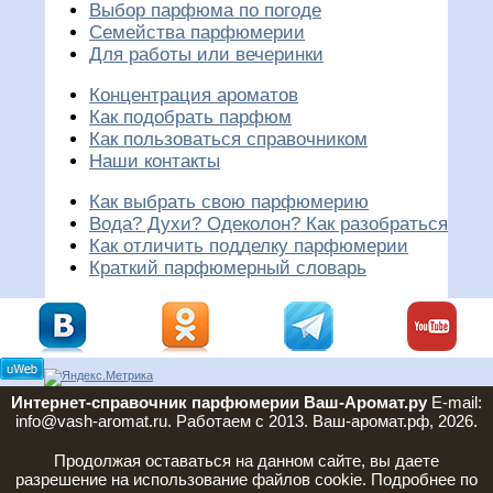
Выбор парфюма по погоде
Семейства парфюмерии
Для работы или вечеринки
Концентрация ароматов
Как подобрать парфюм
Как пользоваться справочником
Наши контакты
Как выбрать свою парфюмерию
Вода? Духи? Одеколон? Как разобраться
Как отличить подделку парфюмерии
Краткий парфюмерный словарь
Интернет-справочник парфюмерии Ваш-Аромат.ру
E-mail:
info@vash-aromat.ru. Работаем с 2013. Ваш-аромат.рф, 2026.
Продолжая оставаться на данном сайте, вы даете
разрешение на использование файлов cookie. Подробнее по