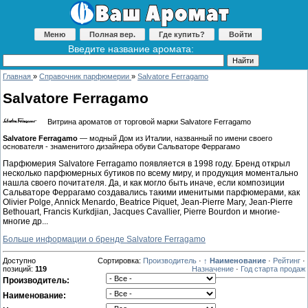
Меню
Полная вер.
Где купить?
Войти
Введите название аромата:
Главная
»
Справочник парфюмерии
»
Salvatore Ferragamo
Salvatore Ferragamo
Витрина ароматов от торговой марки Salvatore Ferragamo
Salvatore Ferragamo
— модный Дом из Италии, названный по имени своего
основателя - знаменитого дизайнера обуви Сальваторе Феррагамо
Парфюмерия Salvatore Ferragamo появляется в 1998 году. Бренд открыл
несколько парфюмерных бутиков по всему миру, и продукция моментально
нашла своего почитателя. Да, и как могло быть иначе, если композиции
Сальваторе Феррагамо создавались такими именитыми парфюмерами, как
Olivier Polge, Annick Menardo, Beatrice Piquet, Jean-Pierre Mary, Jean-Pierre
Bethouart, Francis Kurkdjian, Jacques Cavallier, Pierre Bourdon и многие-
многие др...
Больше информации о бренде Salvatore Ferragamo
Доступно
Сортировка:
Производитель
·
↑ Наименование
·
Рейтинг
·
позиций
:
119
Назначение
·
Год старта продаж
Производитель:
Наименование: