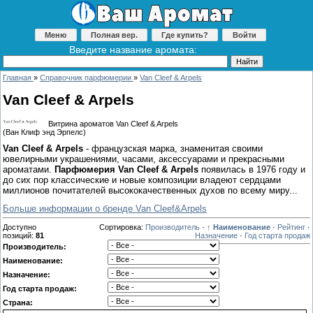
Меню
Полная вер.
Где купить?
Войти
Введите название аромата:
Главная
»
Справочник парфюмерии
»
Van Cleef & Arpels
Van Cleef & Arpels
Витрина ароматов Van Cleef & Arpels
(Ван Клиф энд Эрпелс)
Van Cleef & Arpels
- французская марка, знаменитая своими
ювелирными украшениями, часами, аксессуарами и прекрасными
ароматами.
Парфюмерия Van Cleef & Arpels
появилась в 1976 году и
до сих пор классические и новые композиции владеют сердцами
миллионов почитателей высококачественных духов по всему миру...
Больше информации о бренде Van Cleef&Arpels
Доступно
Сортировка:
Производитель
·
↑ Наименование
·
Рейтинг
·
позиций
:
81
Назначение
·
Год старта продаж
Производитель:
Наименование:
Назначение:
Год старта продаж:
Страна: