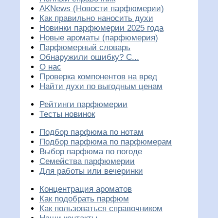
AKNews (Новости парфюмерии)
Как правильно наносить духи
Новинки парфюмерии 2025 года
Новые ароматы (парфюмерия)
Парфюмерный словарь
Обнаружили ошибку? С...
О нас
Проверка компонентов на вред
Найти духи по выгодным ценам
Рейтинги парфюмерии
Тесты новинок
Подбор парфюма по нотам
Подбор парфюма по парфюмерам
Выбор парфюма по погоде
Семейства парфюмерии
Для работы или вечеринки
Концентрация ароматов
Как подобрать парфюм
Как пользоваться справочником