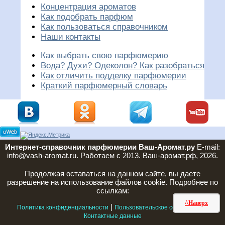
Концентрация ароматов
Как подобрать парфюм
Как пользоваться справочником
Наши контакты
Как выбрать свою парфюмерию
Вода? Духи? Одеколон? Как разобраться
Как отличить подделку парфюмерии
Краткий парфюмерный словарь
Интернет-справочник парфюмерии Ваш-Аромат.ру
E-mail:
info@vash-aromat.ru. Работаем с 2013. Ваш-аромат.рф, 2026.
Продолжая оставаться на данном сайте, вы даете
разрешение на использование файлов cookie. Подробнее по
ссылкам:
^Наверх
|
|
Политика конфиденциальности
Пользовательское соглашение
Контактные данные