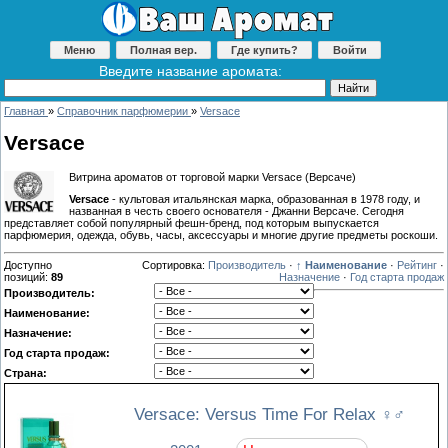
Меню
Полная вер.
Где купить?
Войти
Введите название аромата:
Главная
»
Справочник парфюмерии
»
Versace
Versace
Витрина ароматов от торговой марки Versace (Версаче)
Versace
- культовая итальянская марка, образованная в 1978 году, и
названная в честь своего основателя - Джанни Версаче. Сегодня
представляет собой популярный фешн-бренд, под которым выпускается
парфюмерия, одежда, обувь, часы, аксессуары и многие другие предметы роскоши.
Доступно
Сортировка:
Производитель
·
↑ Наименование
·
Рейтинг
·
позиций
:
89
Назначение
·
Год старта продаж
Производитель:
Наименование:
Назначение:
Год старта продаж:
Страна:
Versace: Versus Time For Relax
♀♂