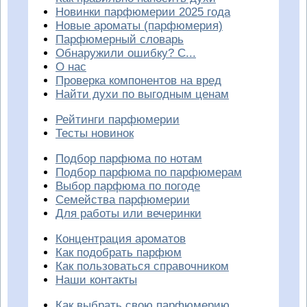
Новинки парфюмерии 2025 года
Новые ароматы (парфюмерия)
Парфюмерный словарь
Обнаружили ошибку? С...
О нас
Проверка компонентов на вред
Найти духи по выгодным ценам
Рейтинги парфюмерии
Тесты новинок
Подбор парфюма по нотам
Подбор парфюма по парфюмерам
Выбор парфюма по погоде
Семейства парфюмерии
Для работы или вечеринки
Концентрация ароматов
Как подобрать парфюм
Как пользоваться справочником
Наши контакты
Как выбрать свою парфюмерию