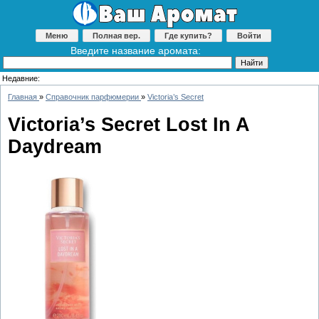
Меню
Полная вер.
Где купить?
Войти
Введите название аромата:
Недавние:
Главная
»
Справочник парфюмерии
»
Victoria’s Secret
Victoria’s Secret Lost In A
Daydream