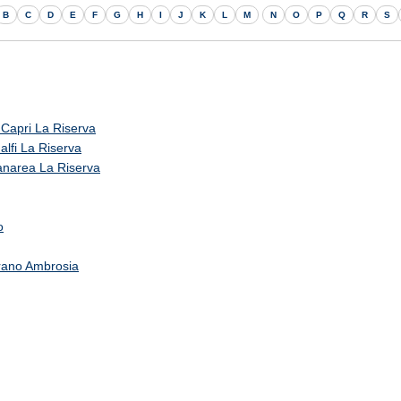
B
C
D
E
F
G
H
I
J
K
L
M
N
O
P
Q
R
S
 Capri La Riserva
alfi La Riserva
Panarea La Riserva
o
erano Ambrosia