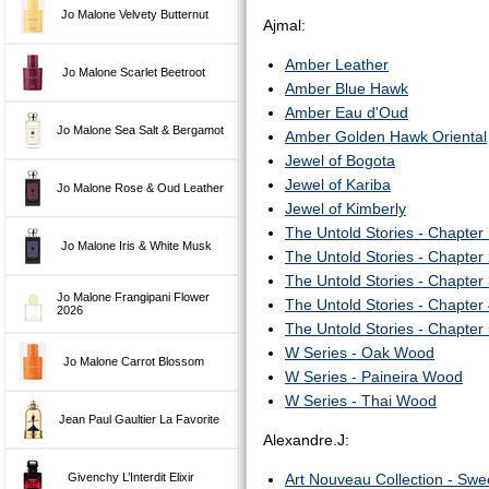
Jo Malone Velvety Butternut
Ajmal:
Amber Leather
Jo Malone Scarlet Beetroot
Amber Blue Hawk
Amber Eau d'Oud
Jo Malone Sea Salt & Bergamot
Amber Golden Hawk Oriental
Jewel of Bogota
Jewel of Kariba
Jo Malone Rose & Oud Leather
Jewel of Kimberly
The Untold Stories - Chapter
Jo Malone Iris & White Musk
The Untold Stories - Chapter
The Untold Stories - Chapter
Jo Malone Frangipani Flower
The Untold Stories - Chapter
2026
The Untold Stories - Chapter
W Series - Oak Wood
Jo Malone Carrot Blossom
W Series - Paineira Wood
W Series - Thai Wood
Jean Paul Gaultier La Favorite
Alexandre.J:
Givenchy L’Interdit Elixir
Art Nouveau Collection - Sw