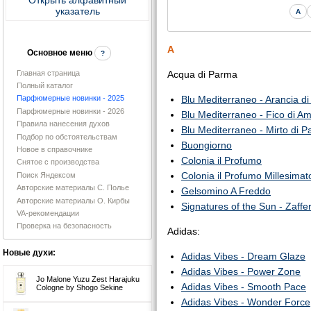
указатель
A
A
Основное меню
?
Главная страница
Acqua di Parma
Полный каталог
Blu Mediterraneo - Arancia di
Парфюмерные новинки - 2025
Парфюмерные новинки - 2026
Blu Mediterraneo - Fico di Am
Правила нанесения духов
Blu Mediterraneo - Mirto di 
Подбор по обстоятельствам
Buongiorno
Новое в справочнике
Colonia il Profumo
Снятое с производства
Colonia il Profumo Millesimat
Поиск Яндексом
Авторские материалы С. Полье
Gelsomino A Freddo
Авторские материалы О. Кирбы
Signatures of the Sun - Zaff
VA-рекомендации
Проверка на безопасность
Adidas:
Новые духи:
Adidas Vibes - Dream Glaze
Adidas Vibes - Power Zone
Jo Malone Yuzu Zest Harajuku
Adidas Vibes - Smooth Pace
Cologne by Shogo Sekine
Adidas Vibes - Wonder Force