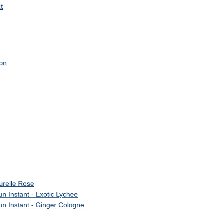
t
ion
urelle Rose
n Instant - Exotic Lychee
un Instant - Ginger Cologne