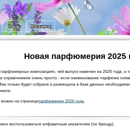
О нас
Магазины
Новая парфюмерия 2025 
 парфюмерных композициях, чей выпуск намечен на 2025 года, а та
м справочником очень просто - если наименование парфюма появил
 Как только будет собрана и размещена в базе данных необходима
омата.
 можно на странице
парфюмерии 2026 года
.
ожно воспользоваться алфавитным указателем (по бренду):