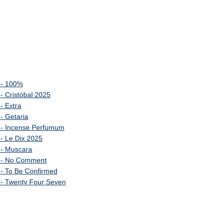
n - 100%
 - Cristóbal 2025
- Extra
 - Getaria
n - Incense Perfumum
 - Le Dix 2025
n - Muscara
on - No Comment
 - To Be Confirmed
n - Twenty Four Seven