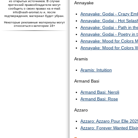
из открытых источников. В случае
Annayake
претензий правообладатели могут
сообщить о своих правах на e-mail:
info@vash-aromat.ru и, после
Annayake: Godai - Crazy Em
подтверждения, материал будет убран.
Annayake: Godai - Hot Splas
Некоторые рекламные материалы могут
относиться к категории 18+
Annayake: Godai - Path in t
Annayake: Godai - Poetry in t
Annayake: Mood for Colors 
Annayake: Mood for Colors
Aramis
Aramis: Intuition
Armand Basi
Armand Basi: Neroli
Armand Basi: Rose
Azzaro
Azzaro: Azzaro Pour Elle 202
Azzaro: Forever Wanted Elixi