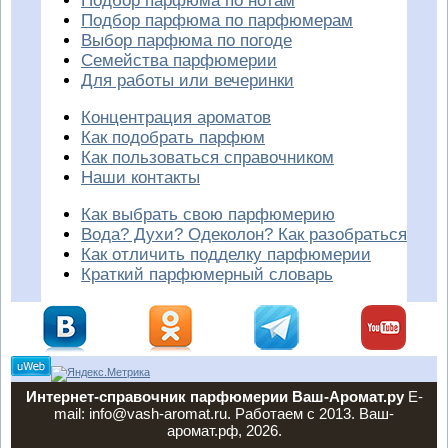
Подбор парфюма по нотам
Подбор парфюма по парфюмерам
Выбор парфюма по погоде
Семейства парфюмерии
Для работы или вечеринки
Концентрация ароматов
Как подобрать парфюм
Как пользоваться справочником
Наши контакты
Как выбрать свою парфюмерию
Вода? Духи? Одеколон? Как разобраться
Как отличить подделку парфюмерии
Краткий парфюмерный словарь
Интернет-справочник парфюмерии Ваш-Аромат.ру
E-
mail: info@vash-aromat.ru. Работаем с 2013. Ваш-
аромат.рф, 2026.