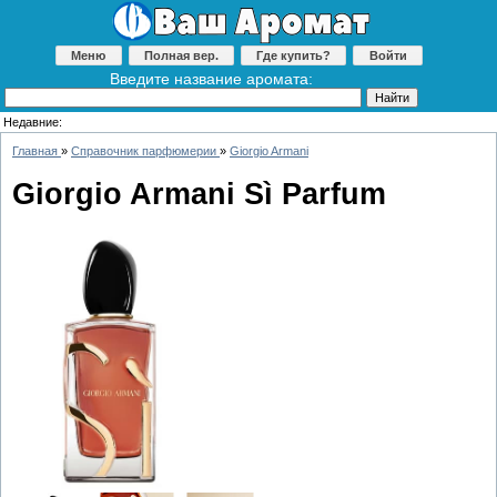
Меню
Полная вер.
Где купить?
Войти
Введите название аромата:
Недавние:
Главная
»
Справочник парфюмерии
»
Giorgio Armani
Giorgio Armani Sì Parfum