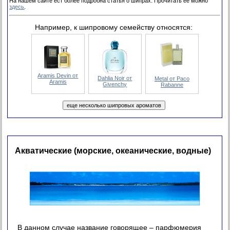
На нашем сайте ест более подробна статья о шипрах. Прочитать ее можно
здесь
.
Например, к шипровому семейству относятся:
Aramis Devin от
Dahlia Noir от
Metal от Paco
Aramis
Givenchy
Rabanne
Акватические (морские, океанические, водные)
В данном случае название говорящее – парфюмерия