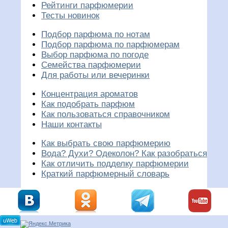
Рейтинги парфюмерии
Тесты новинок
Подбор парфюма по нотам
Подбор парфюма по парфюмерам
Выбор парфюма по погоде
Семейства парфюмерии
Для работы или вечеринки
Концентрация ароматов
Как подобрать парфюм
Как пользоваться справочником
Наши контакты
Как выбрать свою парфюмерию
Вода? Духи? Одеколон? Как разобраться
Как отличить подделку парфюмерии
Краткий парфюмерный словарь