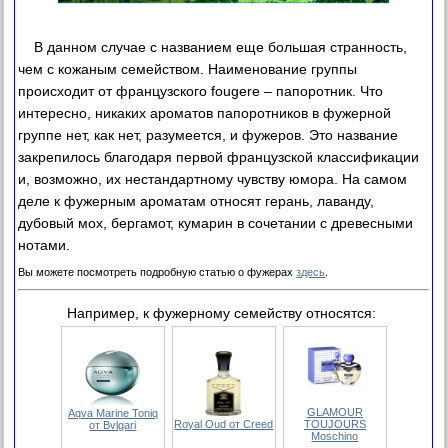
В данном случае с названием еще большая странность,
чем с кожаным семейством. Наименование группы
происходит от французского fougere – папоротник. Что
интересно, никаких ароматов папоротников в фужерной
группе нет, как нет, разумеется, и фужеров. Это название
закрепилось благодаря первой французской классификации
и, возможно, их нестандартному чувству юмора. На самом
деле к фужерным ароматам относят герань, лаванду,
дубовый мох, бергамот, кумарин в сочетании с древесными
нотами.
Вы можете посмотреть подробную статью о фужерах
здесь
.
Например, к фужерному семейству относятся:
GLAMOUR
Aqva Marine Toniq
Royal Oud от Creed
TOUJOURS
от Bvlgari
Moschino