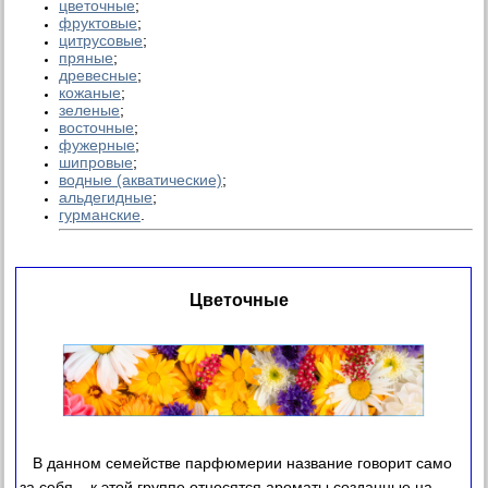
цветочные
;
фруктовые
;
цитрусовые
;
пряные
;
древесные
;
кожаные
;
зеленые
;
восточные
;
фужерные
;
шипровые
;
водные (акватические)
;
альдегидные
;
гурманские
.
Цветочные
В данном семействе парфюмерии название говорит само
за себя – к этой группе относятся ароматы созданные на