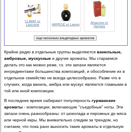
CLIMAT от
Amazone от
ARPEGE от Lanvin
Lancome
Hermes
Крайне редко в отдельные группы выделяются
ванильные,
амбровые, мускусные
и другие ароматы. Мы стараемся
делать это как можно реже, т.к. эти запахи являются
ингредиентами большинства композиций, и обособление их в
отдельное семейство не всегда целесообразно. Разве что в
случаях, когда ваниль, амбра или мускус являются главными в
той или иной композиции
.
В последнее время набирают популярность
гурманские
ароматы
- композиции, включающие "съедобные" ноты. Эти
запахи очень разнообразны: от шоколада и пирожных до мяса
или черной икры. Мы внимательно следим за трендом, но
считаем, что пока рано выносить такие ароматы в отдельную