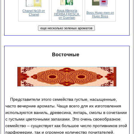
Aqua Allegoria
Chanel №19 от
Boss Hugo men от
HERBA FRESCA
Chanel
Hugo Boss
от Guerlain
Восточные
Представители этого семейства густые, насыщенные,
часто вечерние ароматы. Чаще всего для их изготовления
используются ваниль, древесина, янтарь, смолы в сочетании
с густыми цветочными запахами. Это очень своеобразное
семейство – существует как большое число противников этой
парфюмерии, так и огромное количество почитателей.