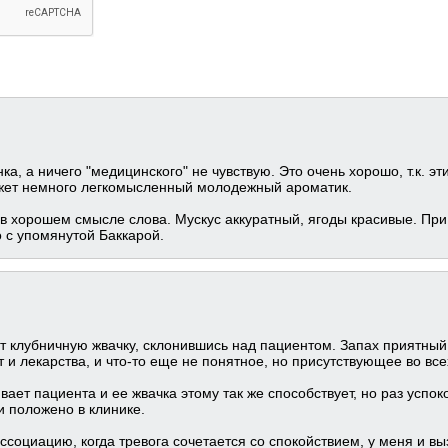
ка, а ничего "медицинского" не чувствую. Это очень хорошо, т.к. э
ожет немного легкомысленный молодежный ароматик.
в хорошем смысле слова. Мускус аккуратный, ягоды красивые. П
 с упомянутой Баккарой.
 клубничную жвачку, склонившись над пациентом. Запах приятный, 
т и лекарства, и что-то еще не понятное, но присутствующее во вс
ает пациента и ее жвачка этому так же способствует, но раз успо
 и положено в клинике.
ассоциацию, когда тревога сочетается со спокойствием, у меня и вы