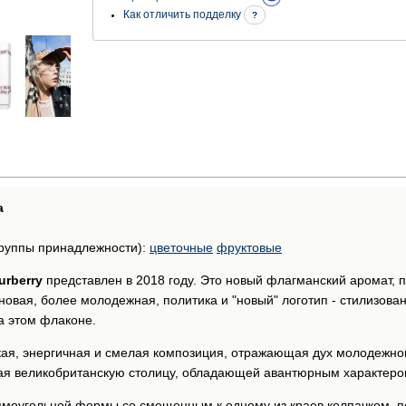
Как отличить подделку
?
а
руппы принадлежности):
цветочные
фруктовые
urberry
представлен в 2018 году. Это новый флагманский аромат, 
y новая, более молодежная, политика и "новый" логотип - стилизов
а этом флаконе.
ркая, энергичная и смелая композиция, отражающая дух молодежно
ая великобританскую столицу, обладающей авантюрным характер
рямоугольной формы со смещенным к одному из краев колпачком, 