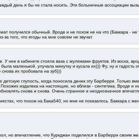
аждый день я бы не стала носить. Эти больничные ассоциации вы
омат получился обычный. Вроде и не похож не на что (Баккара - не т
-за того, что ягоды на мне совсем не звучат.
. У нее в кабинете стояла ваза с муляжами фруктов. Из воска, вр
 была маленькой, улучала минутку и кусала их))) Фу, ну и гадость 
 снова их пробовала на зуб)))
ю детскую глупость, когда поносила денек эту Барберри. Только вм
 Похожих издалека на настоящие, но вблизи - синтетика. Вроде и ни
обновлять снова и снова. Очень странное и неоднозначное впечатл
 местах, что похож на Бака540, но мне не показалось. Баккара с ме
ол, но впечатление, что Куркджан поделился в Барберри своим же 