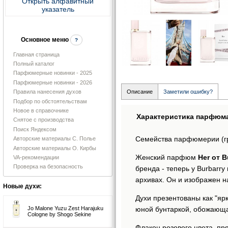
Открыть алфавитный
указатель
Основное меню
?
Главная страница
Полный каталог
Парфюмерные новинки - 2025
Парфюмерные новинки - 2026
Правила нанесения духов
Описание
Заметили ошибку?
Подбор по обстоятельствам
Новое в справочнике
Характеристика парфюм
Снятое с производства
Поиск Яндексом
Семейства парфюмерии (г
Авторские материалы С. Полье
Авторские материалы О. Кирбы
Женский парфюм
Her от B
VA-рекомендации
Проверка на безопасность
бренда - теперь у Burbarr
архивах. Он и изображен н
Новые духи:
Духи презентованы как "я
юной бунтаркой, обожающ
Jo Malone Yuzu Zest Harajuku
Cologne by Shogo Sekine
Флакон розового цвета, п