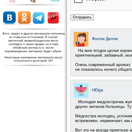
Отправить
Фото, видео и другие материалы получены
из открытых источников. В случае
Филли Дилли
претензий правообладатели могут
сообщить о своих правах на e-mail:
info@vash-aromat.ru и, после
На мне ягодок целая корзин
подтверждения, материал будет убран.
приятненький, забавный, м
Некоторые рекламные материалы могут
относиться к категории 18+
Очень современный аромат, 
не показалось ничего общего
HElga
Молодая медсестричка жует
других запахов больницы. Ту
Медсестра молодец, успокаив
встревожен, нервничает, как
Вот эту не всегда приятную 