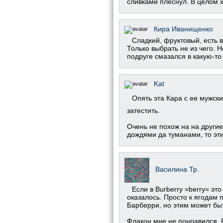
сливками плеснул. В целом х
Кира Иванищенко
Сладкий, фруктовый, есть в
Только выбрать не из чего. 
подруге смазался в какую-то
Kat
Опять эта Кара с ее мужск
затестить.
Очень не похож на на други
дождями да туманами, то эти
Василина Тр.
Если в Burberry =berry= эт
оказалось. Просто к ягодам
Барберри, но этим может быт
Флакон мне не понравился. 