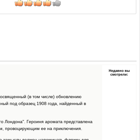
Недавно вы
смотрели:
посвященный (в том числе) обновлению
анный под образец 1908 года, найденный в
го Лондона". Героиня аромата представлена
ом, провоцирующим ее на приключения.
по замыслу должен напоминать фляжку для