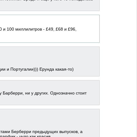
0 и 100 миллилитров - £49, £68 и £96,
ции и Португалии))) Ерунда какая-то)
 Барберри, ни у других. Однозначно стоит
матами Берберри предыдущих выпусков, а
арфик - чудо как красив.