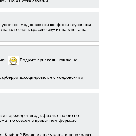
ои. Но на коже стойкий.
о уж очень модно все эти конфетки-вкусняшки.
 начале очень красиво звучит на мне, а на
вили
Подруге прислали, как же не
 Барберри ассоциировался с лондонскими
кий переход от ягод к фиалке, но его не
аромат не совсем в привычном формате
ин Кляйна? Вроде и еще у кого-то попадалась