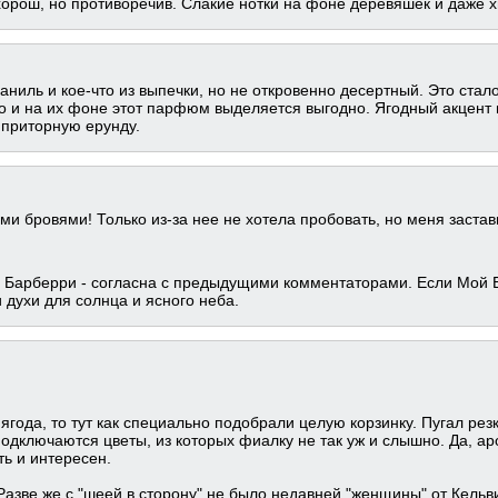
орош, но противоречив. Слакие нотки на фоне деревяшек и даже хв
аниль и кое-что из выпечки, но не откровенно десертный. Это стал
Но и на их фоне этот парфюм выделяется выгодно. Ягодный акцент в
 приторную ерунду.
ими бровями! Только из-за нее не хотела пробовать, но меня заста
е Барберри - согласна с предыдущими комментаторами. Если Мой
 духи для солнца и ясного неба.
о ягода, то тут как специально подобрали целую корзинку. Пугал рез
 подключаются цветы, из которых фиалку не так уж и слышно. Да, 
ь и интересен.
Разве же с "шеей в сторону" не было недавней "женщины" от Кельв