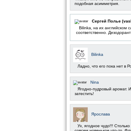
подобная асимметрия.
Сергей Полье (vas
Bilinka, на их английском 
соответственно. Дезодорант 
Bilinka
Ладно, что его пока нет в 
Nina
Ягодно-пудровый аромат. И
затестить!
Ярослава
Ух, ягодное чудо!!! Столь
совсем новенькое что-то. Фл