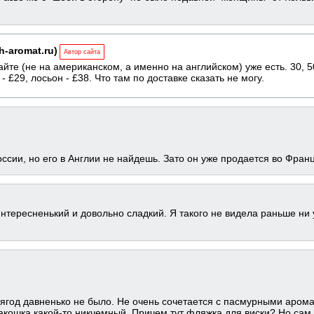
h-aromat.ru)
Автор сайта
сайте (не на американском, а именно на английском) уже есть. 30, 5
- £29, лосьон - £38. Что там по доставке сказать не могу.
России, но его в Англии не найдешь. Зато он уже продается во Фран
нтересненький и довольно сладкий. Я такого не видела раньше ни у
ко ягод давненько не было. Не очень сочетается с пасмурными аро
акошка какой-то никчемный. Причем тут фляжка для виски? Но сам п