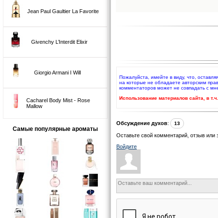
Jean Paul Gaultier La Favorite
Givenchy L’Interdit Elixir
Giorgio Armani I Will
Пожалуйста, имейте в виду, что, оставл
на которые не обладаете авторским пра
комментаторов может не совпадать с м
Использование материалов сайта, в т.
Cacharel Body Mist - Rose
Mallow
Обсуждение духов
:
13
Самые популярные ароматы
Оставьте свой комментарий, отзыв или 
Войдите