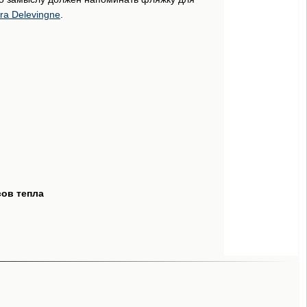
ra Delevingne
.
сов тепла