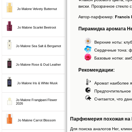
виски. Прозрачное стекло
Jo Malone Velvety Butternut
Автор-парфюмер:
Francis 
Jo Malone Scarlet Beetroot
Пирамидка аромата He
Верхние ноты: клуб
Jo Malone Sea Salt & Bergamot
Сердечные тона: ф
Базовые нотки: амб
Jo Malone Rose & Oud Leather
Рекомендации:
Аромат наиболее я
Jo Malone Iris & White Musk
Предпочтительное 
Считается, что дан
Jo Malone Frangipani Flower
2026
Парфюмерия похожая на H
Jo Malone Carrot Blossom
Для поиска аналогов Her, кликн