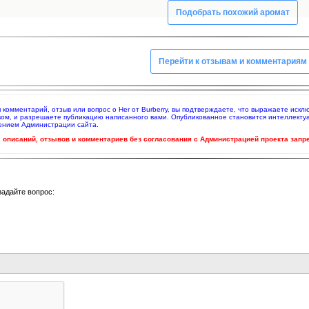
Подобрать похожий аромат
Перейти к отзывам и комментариям
яя комментарий, отзыв или вопрос о Her от Burberry, вы подтверждаете, что выражаете ис
вом, и разрешаете публикацию написанного вами. Опубликованное становится интеллекту
нением Администрации сайта.
ч. описаний, отзывов и комментариев без согласования с Администрацией проекта запр
задайте вопрос: