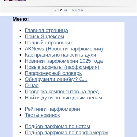
«
1
2
3
4
...
68
69
»
Меню:
Главная страница
Поиск Яндексом
Полный справочник
AKNews (Новости парфюмерии)
Как правильно наносить духи
Новинки парфюмерии 2025 года
Новые ароматы (парфюмерия)
Парфюмерный словарь
Обнаружили ошибку? С...
О нас
Проверка компонентов на вред
Найти духи по выгодным ценам
Рейтинги парфюмерии
Тесты новинок
Подбор парфюма по нотам
Подбор парфюма по парфюмерам