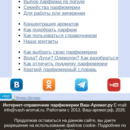
Выбор парфюма по погоде
Семейства парфюмерии
Для работы или вечеринки
Концентрация ароматов
Как подобрать парфюм
Как пользоваться справочником
Наши контакты
Как выбрать свою парфюмерию
Вода? Духи? Одеколон? Как разобраться
Как отличить подделку парфюмерии
Краткий парфюмерный словарь
Интернет-справочник парфюмерии Ваш-Аромат.ру
E-mail:
info@vash-aromat.ru. Работаем с 2013. Ваш-аромат.рф, 2026.
Продолжая оставаться на данном сайте, вы даете
разрешение на использование файлов cookie. Подробнее по