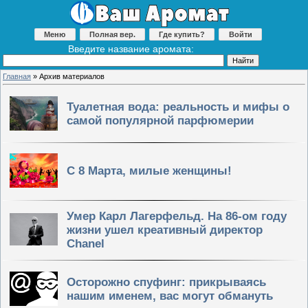
Меню
Полная вер.
Где купить?
Войти
Введите название аромата:
Главная
»
Архив материалов
Туалетная вода: реальность и мифы о
самой популярной парфюмерии
С 8 Марта, милые женщины!
Умер Карл Лагерфельд. На 86-ом году
жизни ушел креативный директор
Chanel
Осторожно спуфинг: прикрываясь
нашим именем, вас могут обмануть