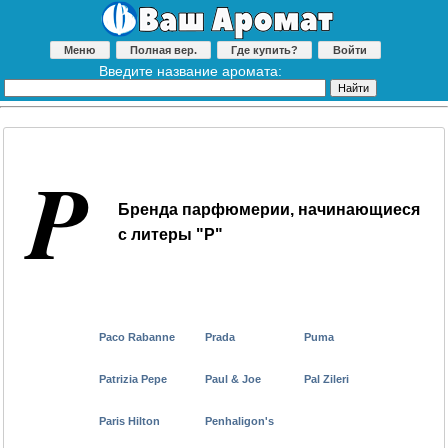
Меню
Полная вер.
Где купить?
Войти
Введите название аромата:
P
Бренда парфюмерии, начинающиеся
с литеры "P"
Paco Rabanne
Prada
Puma
Patrizia Pepe
Paul & Joe
Pal Zileri
Paris Hilton
Penhaligon's