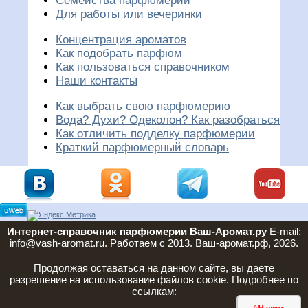
Семейства парфюмерии
Для работы или вечеринки
Концентрация ароматов
Как подобрать парфюм
Как пользоваться справочником
Наши контакты
Как выбрать свою парфюмерию
Вода? Духи? Одеколон? Как разобраться
Как отличить подделку парфюмерии
Краткий парфюмерный словарь
Интернет-справочник парфюмерии Ваш-Аромат.ру
E-mail:
info@vash-aromat.ru. Работаем с 2013. Ваш-аромат.рф, 2026.
Продолжая оставаться на данном сайте, вы даете
разрешение на использование файлов cookie. Подробнее по
ссылкам: