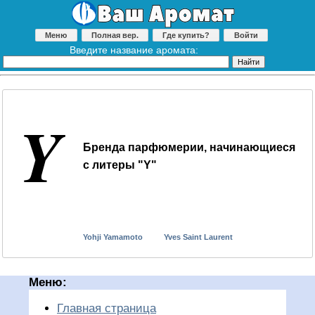
Меню
Полная вер.
Где купить?
Войти
Введите название аромата:
Y
Бренда парфюмерии, начинающиеся
с литеры "Y"
Yohji Yamamoto
Yves Saint Laurent
Меню:
Главная страница