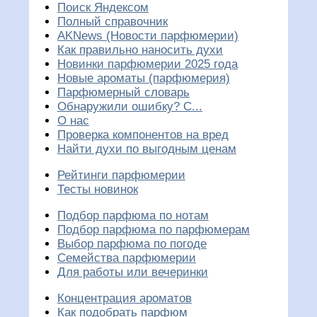
Поиск Яндексом
Полный справочник
AKNews (Новости парфюмерии)
Как правильно наносить духи
Новинки парфюмерии 2025 года
Новые ароматы (парфюмерия)
Парфюмерный словарь
Обнаружили ошибку? С...
О нас
Проверка компонентов на вред
Найти духи по выгодным ценам
Рейтинги парфюмерии
Тесты новинок
Подбор парфюма по нотам
Подбор парфюма по парфюмерам
Выбор парфюма по погоде
Семейства парфюмерии
Для работы или вечеринки
Концентрация ароматов
Как подобрать парфюм