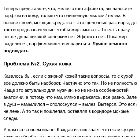
Теперь представьте, что, желая этого эффекта, вы наносите
парфюм на кожу, только что очищенную мылом / гелем. В
основе своей, моющие средства – это щелочные растворы, дл
того и предназначенные, чтобы жир смывать. То есть сразу
после душа никакой «пленки» нет. Эффекта нет. Пока жир
выделится, парфюм может и испариться.
Лучше немного
подождать
.
Проблема №2. Сухая кожа
Казалось бы, если с жирной кожей такие вопросы, то с сухой
все должно быть наоборот. Частично это так. Но не полностью
Чаще это актуально для мужчин, но не из-за особенностей
анатомии, а потому что нам, мягко выражаясь, все равно. Зале
в душ – намылился – ополоснулся – вылез. Вытерся. Это есл
не лень. А то так и пошлепал, оставляя в коридоре мокрые
следы.
У дам все совсем иначе. Каждая из них знает, что если сухую
кожу не обработать после душа кремами, то она может начать