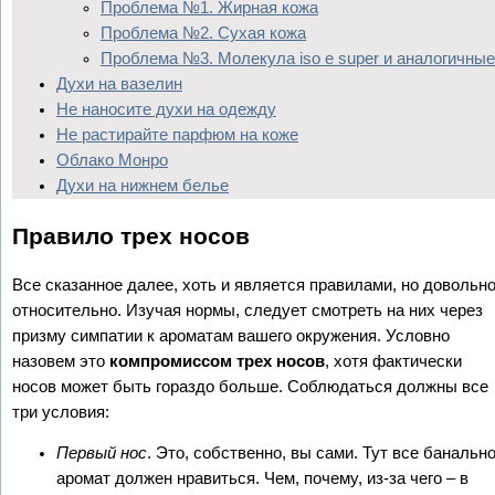
Проблема №1. Жирная кожа
Проблема №2. Сухая кожа
Проблема №3. Молекула iso e super и аналогичные
Духи на вазелин
Не наносите духи на одежду
Не растирайте парфюм на коже
Облако Монро
Духи на нижнем белье
Правило трех носов
Все сказанное далее, хоть и является правилами, но довольн
относительно. Изучая нормы, следует смотреть на них через
призму симпатии к ароматам вашего окружения. Условно
назовем это
компромиссом трех носов
, хотя фактически
носов может быть гораздо больше. Соблюдаться должны все
три условия:
Первый нос
. Это, собственно, вы сами. Тут все банально
аромат должен нравиться. Чем, почему, из-за чего – в