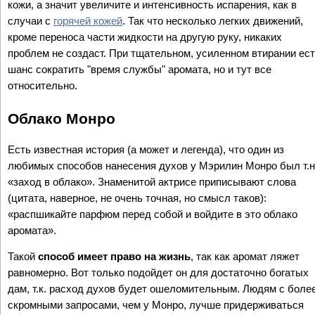
кожи, а значит увеличите и интенсивность испарения, как в
случаи с
горячей кожей
. Так что несколько легких движений,
кроме переноса части жидкости на другую руку, никаких
проблем не создаст. При тщательном, усиленном втирании ес
шанс сократить "время службы" аромата, но и тут все
относительно.
Облако Монро
Есть известная история (а может и легенда), что один из
любимых способов нанесения духов у Мэрилин Монро был т.н
«заход в облако». Знаменитой актрисе приписывают слова
(цитата, наверное, не очень точная, но смысл таков):
«распшикайте парфюм перед собой и войдите в это облако
аромата».
Такой
способ имеет право на жизнь
, так как аромат ляжет
равномерно. Вот только подойдет он для достаточно богатых
дам, т.к. расход духов будет ошеломительным. Людям с боле
скромными запросами, чем у Монро, лучше придерживаться