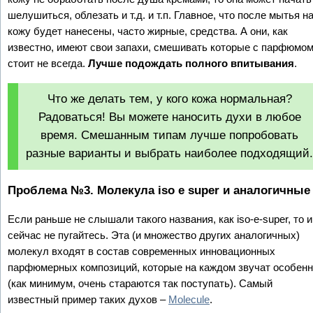
шелушиться, облезать и т.д. и т.п. Главное, что после мытья н
кожу будет нанесены, часто жирные, средства. А они, как
известно, имеют свои запахи, смешивать которые с парфюмо
стоит не всегда.
Лучше подождать полного впитывания
.
Что же делать тем, у кого кожа нормальная?
Радоваться! Вы можете наносить духи в любое
время. Смешанным типам лучше попробовать
разные варианты и выбрать наиболее подходящий
Проблема №3. Молекула iso e super и аналогичные
Если раньше не слышали такого названия, как iso-e-super, то и
сейчас не пугайтесь. Эта (и множество других аналогичных)
молекул входят в состав современных инновационных
парфюмерных композиций, которые на каждом звучат особен
(как минимум, очень стараются так поступать). Самый
известный пример таких духов –
Molecule
.