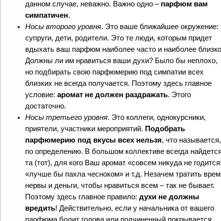
данном случае, неважно. Важно одно –
парфюм вам
симпатичен
.
Носы второго уровня
. Это ваше ближайшее окружение:
супруги, дети, родители. Это те люди, которым придет
вдыхать ваш парфюм наиболее часто и наиболее близко
Должны ли им нравиться ваши духи? Было бы неплохо,
но подбирать свою парфюмерию под симпатии всех
близких не всегда получается. Поэтому здесь главное
условие:
аромат не должен раздражать
. Этого
достаточно.
Носы третьего уровня
. Это коллеги, однокурсники,
приятели, участники мероприятий.
Подобрать
парфюмерию под вкусы всех нельзя
, что называется,
по определению. В большом коллективе всегда найдетс
та (тот), для кого Ваш аромат «совсем никуда не годится
«лучше бы пахла чесноком» и т.д. Незачем тратить врем
нервы и деньги, чтобы нравиться всем – так не бывает.
Поэтому здесь главное правило:
духи не должны
вредить
! Действительно, если у начальника от вашего
парфюма болит голова или подчиненный покрывается