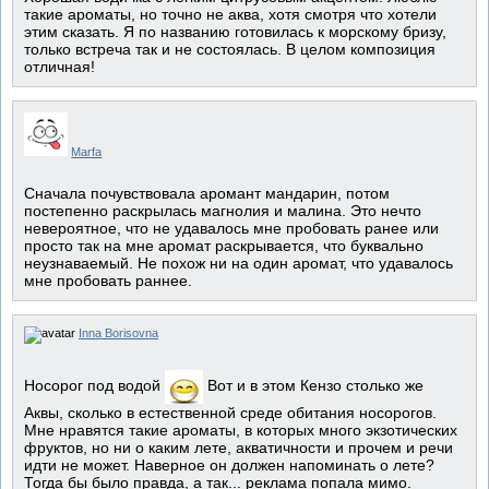
такие ароматы, но точно не аква, хотя смотря что хотели
этим сказать. Я по названию готовилась к морскому бризу,
только встреча так и не состоялась. В целом композиция
отличная!
Marfa
Сначала почувствовала аромант мандарин, потом
постепенно раскрылась магнолия и малина. Это нечто
невероятное, что не удавалось мне пробовать ранее или
просто так на мне аромат раскрывается, что буквально
неузнаваемый. Не похож ни на один аромат, что удавалось
мне пробовать раннее.
Inna Borisovna
Носорог под водой
Вот и в этом Кензо столько же
Аквы, сколько в естественной среде обитания носорогов.
Мне нравятся такие ароматы, в которых много экзотических
фруктов, но ни о каким лете, акватичности и прочем и речи
идти не может. Наверное он должен напоминать о лете?
Тогда бы было правда, а так... реклама попала мимо.