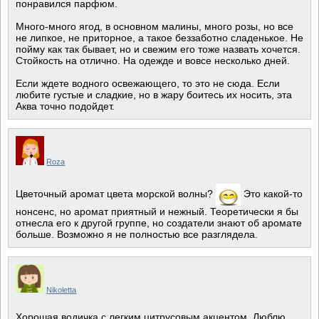
понравился парфюм.
Много-много ягод, в основном малины, много розы, но все
не липкое, не приторное, а такое беззаботно сладенькое. Не
пойму как так бывает, но и свежим его тоже назвать хочется.
Стойкость на отлично. На одежде и вовсе несколько дней.
Если ждете водного освежающего, то это не сюда. Если
любите густые и сладкие, но в жару боитесь их носить, эта
Аква точно подойдет.
Roza
Цветочный аромат цвета морской волны?
Это какой-то
нонсенс, но аромат приятный и нежный. Теоретически я бы
отнесла его к другой группе, но создатели знают об аромате
больше. Возможно я не полностью все разглядела.
Nikoletta
Хорошая водичка с легким цитрусовым акцентом. Люблю