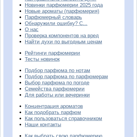
Новинки парфюмерии 2025 года
Новые ароматы (парфюмерия)
Парфюмерный словарь
Обнаружили ошибку? С...
О нас
Проверка компонентов на вред
Найти духи по выгодным ценам
Рейтинги парфюмерии
Тесты новинок
Подбор парфюма по нотам
Подбор парфюма по парфюмерам
Выбор парфюма по погоде
Семейства парфюмерии
Для работы или вечеринки
Концентрация ароматов
Как подобрать парфюм
Как пользоваться справочником
Наши контакты
Как выбрать свою парфюмерию