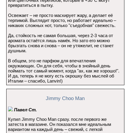
или цветочных перегибов, которые в +30°C могут
превратиться в пытку.
Освежает – не просто маскирует жару, а делает её
терпимой. Выглядит просто, но работает идеально –
никаких сложных нот, только "съедобная" свежесть.
Да, стойкость не самая большая, через 2-3 часа от
аромата остаётся лишь намёк. Но зато его можно
брызгать снова и снова – он не утяжелит, не станет
душным.
В общем, это не парфюм для впечатления
окружающих. Он для себя, чтобы в знойный день
поймать тот самый момент, когда "ах, как же хорошо!".
И да, теперь я не могу есть окрошку без мыслей об
Италии – спасибо, Lanvin!)
Jimmy Choo Man
Павел Ст.
Купил Jimmy Choo Man сразу. после первого же
затеста в магазине. Он показался мне идеальным
вариантом на каждый день – свежий, с легкой