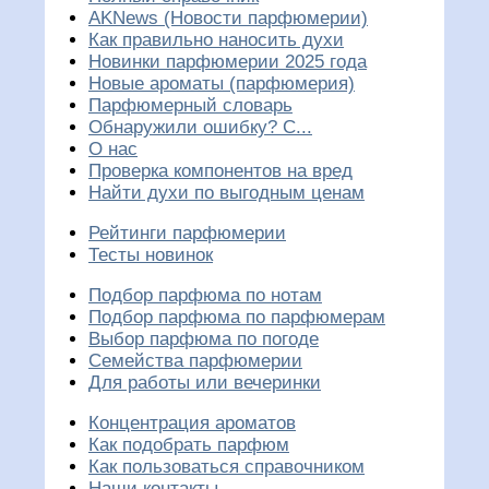
AKNews (Новости парфюмерии)
Как правильно наносить духи
Новинки парфюмерии 2025 года
Новые ароматы (парфюмерия)
Парфюмерный словарь
Обнаружили ошибку? С...
О нас
Проверка компонентов на вред
Найти духи по выгодным ценам
Рейтинги парфюмерии
Тесты новинок
Подбор парфюма по нотам
Подбор парфюма по парфюмерам
Выбор парфюма по погоде
Семейства парфюмерии
Для работы или вечеринки
Концентрация ароматов
Как подобрать парфюм
Как пользоваться справочником
Наши контакты