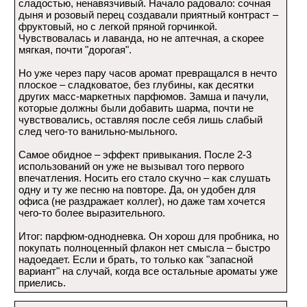
сладостью, ненавязчивый. Начало радовало: сочная
дыня и розовый перец создавали приятный контраст –
фруктовый, но с легкой пряной горчинкой.
Чувствовалась и лаванда, но не аптечная, а скорее
мягкая, почти "дорогая".
Но уже через пару часов аромат превращался в нечто
плоское – сладковатое, без глубины, как десятки
других масс-маркетных парфюмов. Замша и пачули,
которые должны были добавить шарма, почти не
чувствовались, оставляя после себя лишь слабый
след чего-то ванильно-мыльного.
Самое обидное – эффект привыкания. После 2-3
использований он уже не вызывал того первого
впечатления. Носить его стало скучно – как слушать
одну и ту же песню на повторе. Да, он удобен для
офиса (не раздражает коллег), но даже там хочется
чего-то более выразительного.
Итог: парфюм-однодневка. Он хорош для пробника, но
покупать полноценный флакон нет смысла – быстро
надоедает. Если и брать, то только как "запасной
вариант" на случай, когда все остальные ароматы уже
приелись.