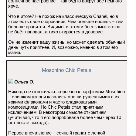
солнечное настроение – как будто вокруг всё немного
ярче.
Что в итоге? Не похож на классическую Chanel, но в
этом есть своё очарование. Чем больше носишь – тем
больше нравится. Видимо, в этом и был замысел: он
не бьёт наповал, а тихо втирается в доверие.
Он не изменит вашу жизнь, но может сделать обычный
день чуть приятнее. И, возможно, именно в этом его
магия.
Moschino Chic Petals
Ольга О.
Никогда не относилась серьезно к парфюмам Moschino
– слишком уж они казались мне «игрушечными» с их
яркими флаконами и часто сладковатыми
композициями. Но Chic Petals стал приятным
исключением! В некотором смысле открытием
(учитывая, что я его попробовала более чем через 10
лет после выхода).
Первое впечатление – сочный гранат с легкой