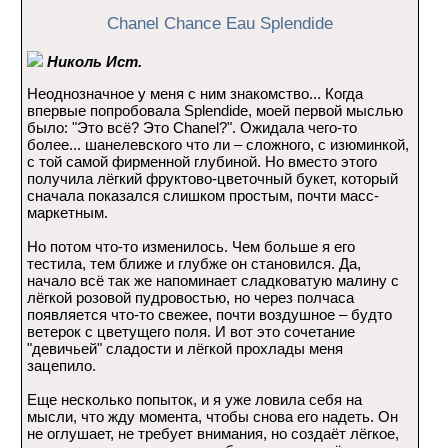
Chanel Chance Eau Splendide
Николь Ист.
Неоднозначное у меня с ним знакомство... Когда
впервые попробовала Splendide, моей первой мыслью
было: "Это всё? Это Chanel?". Ожидала чего-то
более... шанелевского что ли – сложного, с изюминкой,
с той самой фирменной глубиной. Но вместо этого
получила лёгкий фруктово-цветочный букет, который
сначала показался слишком простым, почти масс-
маркетным.
Но потом что-то изменилось. Чем больше я его
тестила, тем ближе и глубже он становился. Да,
начало всё так же напоминает сладковатую малину с
лёгкой розовой пудровостью, но через полчаса
появляется что-то свежее, почти воздушное – будто
ветерок с цветущего поля. И вот это сочетание
"девичьей" сладости и лёгкой прохлады меня
зацепило.
Еще несколько попыток, и я уже ловила себя на
мысли, что жду момента, чтобы снова его надеть. Он
не оглушает, не требует внимания, но создаёт лёгкое,