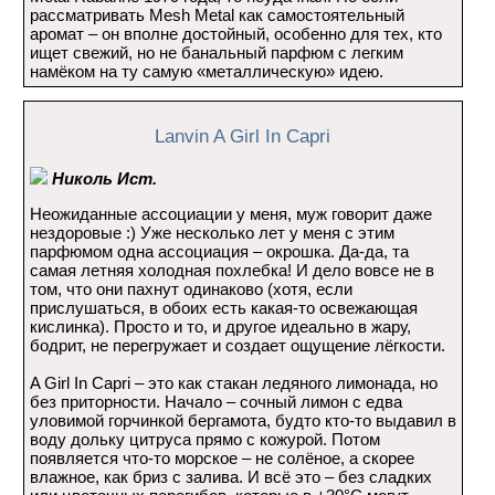
рассматривать Mesh Metal как самостоятельный
аромат – он вполне достойный, особенно для тех, кто
ищет свежий, но не банальный парфюм с легким
намёком на ту самую «металлическую» идею.
Lanvin A Girl In Capri
Николь Ист.
Неожиданные ассоциации у меня, муж говорит даже
нездоровые :) Уже несколько лет у меня с этим
парфюмом одна ассоциация – окрошка. Да-да, та
самая летняя холодная похлебка! И дело вовсе не в
том, что они пахнут одинаково (хотя, если
прислушаться, в обоих есть какая-то освежающая
кислинка). Просто и то, и другое идеально в жару,
бодрит, не перегружает и создает ощущение лёгкости.
A Girl In Capri – это как стакан ледяного лимонада, но
без приторности. Начало – сочный лимон с едва
уловимой горчинкой бергамота, будто кто-то выдавил в
воду дольку цитруса прямо с кожурой. Потом
появляется что-то морское – не солёное, а скорее
влажное, как бриз с залива. И всё это – без сладких