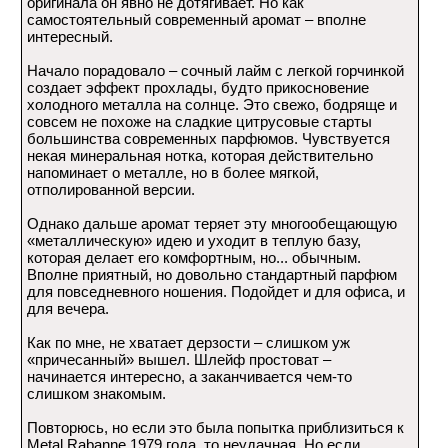
оригинала он явно не дотягивает. Но как
самостоятельный современный аромат – вполне
интересный.
Начало порадовало – сочный лайм с легкой горчинкой
создает эффект прохлады, будто прикосновение
холодного металла на солнце. Это свежо, бодряще и
совсем не похоже на сладкие цитрусовые старты
большинства современных парфюмов. Чувствуется
некая минеральная нотка, которая действительно
напоминает о металле, но в более мягкой,
отполированной версии.
Однако дальше аромат теряет эту многообещающую
«металлическую» идею и уходит в теплую базу,
которая делает его комфортным, но... обычным.
Вполне приятный, но довольно стандартный парфюм
для повседневного ношения. Подойдет и для офиса, и
для вечера.
Как по мне, не хватает дерзости – слишком уж
«причесанный» вышел. Шлейф простоват –
начинается интересно, а заканчивается чем-то
слишком знакомым.
Повторюсь, но если это была попытка приблизиться к
Metal Rabanne 1979 года, то неудачная. Но если