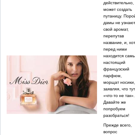
действительно,
может создать
путаницу. Поро
дамы не узнаю
свой аромат,
перепутав
название, и, хо
перед ними
находится сам
настоящий
французский
парфюм,
морщат носики,
заявляя, что тут
«что-то не так».
Давайте же
попробуем
разобраться!
Прежде всего,
вопрос