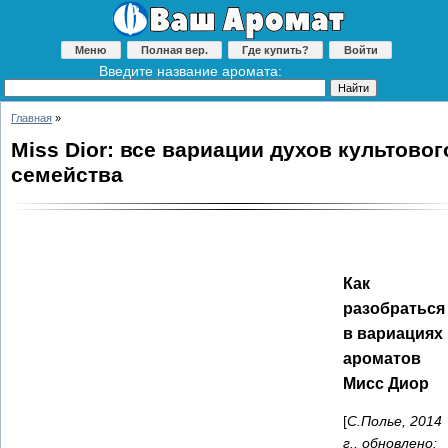
Меню
Полная вер.
Где купить?
Войти
Введите название аромата:
Главная
»
Miss Dior: все вариации духов культовог
семейства
Как
разобраться
в вариациях
ароматов
Мисс Диор
[
С.Полье, 2014
г., обновлено: