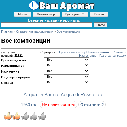
Меню
Полная вер.
Где купить?
Войти
Введите название аромата:
Главная
»
Справочник парфюмерии
»
Все композиции
Все композиции
Доступно
Сортировка:
Производитель
·
↑ Наименование
·
Рейтинг
·
позиций
:
11321
Назначение
·
Год старта продаж
Производитель:
Наименование:
Назначение:
Год старта продаж:
Страна:
Acqua Di Parma: Acqua di Russie
♀♂
1950 год.
Не производится
Отзывов: 2