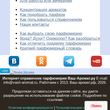
Для работы или вечеринки
Концентрация ароматов
Как подобрать парфюм
Как пользоваться справочником
Наши контакты
Как выбрать свою парфюмерию
Вода? Духи? Одеколон? Как разобраться
Как отличить подделку парфюмерии
Краткий парфюмерный словарь
Интернет-справочник парфюмерии Ваш-Аромат.ру
E-mail:
info@vash-aromat.ru. Работаем с 2013. Ваш-аромат.рф, 2026.
Продолжая оставаться на данном сайте, вы даете
разрешение на использование файлов cookie. Подробнее по
ссылкам:
^Наверх
|
|
Политика конфиденциальности
Пользовательское соглашение