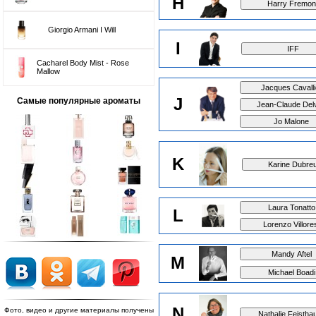
H
Giorgio Armani I Will
I
Cacharel Body Mist - Rose
Mallow
J
Самые популярные ароматы
K
L
M
N
Фото, видео и другие материалы получены