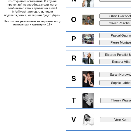
из открытых источников. В случае
претензий правообладатели могут
сообщить о своих правах на e-mail:
info@vash-aromat.ru и, после
подтверждения, материал будет убран.
O
Некоторые рекламные материалы могут
относиться к категории 18+
P
R
S
T
V