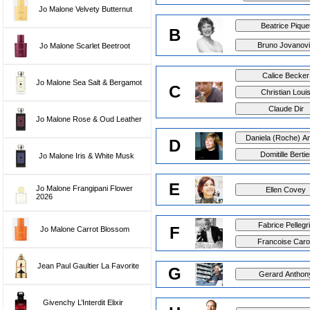
Jo Malone Velvety Butternut
B
Jo Malone Scarlet Beetroot
Jo Malone Sea Salt & Bergamot
C
Jo Malone Rose & Oud Leather
D
Jo Malone Iris & White Musk
E
Jo Malone Frangipani Flower
2026
F
Jo Malone Carrot Blossom
Jean Paul Gaultier La Favorite
G
Givenchy L’Interdit Elixir