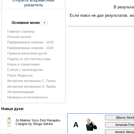
указатель
В результа
Если поиск не дал результатов, з
Основное меню
?
Главная страница
Полный каталог
Парфюмерные новинки - 2025
Парфюмерные новинки - 2026
Правила нанесения духов
Подбор по обстоятельствам
Новое в справочнике
Снятое с производства
Поиск Яндексом
Авторские материалы С. Полье
Авторские материалы О. Кирбы
VA-рекомендации
Проверка на безопасность
Новые духи:
Jo Malone Yuzu Zest Harajuku
A
Cologne by Shogo Sekine