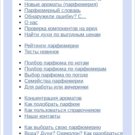
Новые ароматы (парфюмерия)
Парфюмерный словарь
Обнаружили ошибку? С...
О нас
Проверка компонентов на вред
Найти духи по выгодным ценам
Рейтинги парфюмерии
Тесты новинок
Подбор парфюма по нотам
Подбор парфюма по парфюмерам
Выбор парфюма по погоде
Семейства парфюмерии
Для работы или вечеринки
Концентрация ароматов
Как подобрать парфюм
Как пользоваться справочником
Наши контакты
Как выбрать свою парфюмерию
Вода? Духи? Одеколон? Как разобраться