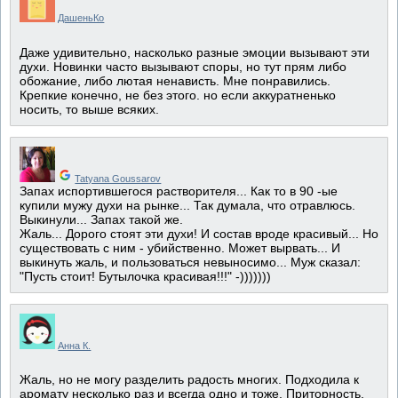
ДашеньКо
Даже удивительно, насколько разные эмоции вызывают эти
духи. Новинки часто вызывают споры, но тут прям либо
обожание, либо лютая ненависть. Мне понравились.
Крепкие конечно, не без этого. но если аккуратненько
носить, то выше всяких.
Tatyana Goussarov
Запах испортившегося растворителя... Как то в 90 -ые
купили мужу духи на рынке... Так думала, что отравлюсь.
Выкинули... Запах такой же.
Жаль... Дорого стоят эти духи! И состав вроде красивый... Но
существовать с ним - убийственно. Может вырвать... И
выкинуть жаль, и пользоваться невыносимо... Муж сказал:
"Пусть стоит! Бутылочка красивая!!!" -)))))))
Анна К.
Жаль, но не могу разделить радость многих. Подходила к
аромату несколько раз и всегда одно и тоже. Приторность,