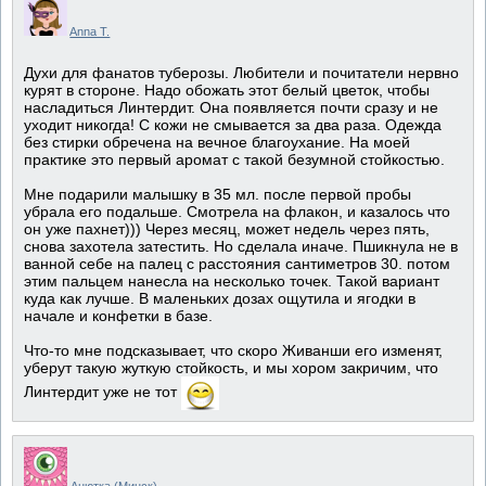
Anna T.
Духи для фанатов туберозы. Любители и почитатели нервно
курят в стороне. Надо обожать этот белый цветок, чтобы
насладиться Линтердит. Она появляется почти сразу и не
уходит никогда! С кожи не смывается за два раза. Одежда
без стирки обречена на вечное благоухание. На моей
практике это первый аромат с такой безумной стойкостью.
Мне подарили малышку в 35 мл. после первой пробы
убрала его подальше. Смотрела на флакон, и казалось что
он уже пахнет))) Через месяц, может недель через пять,
снова захотела затестить. Но сделала иначе. Пшикнула не в
ванной себе на палец с расстояния сантиметров 30. потом
этим пальцем нанесла на несколько точек. Такой вариант
куда как лучше. В маленьких дозах ощутила и ягодки в
начале и конфетки в базе.
Что-то мне подсказывает, что скоро Живанши его изменят,
уберут такую жуткую стойкость, и мы хором закричим, что
Линтердит уже не тот