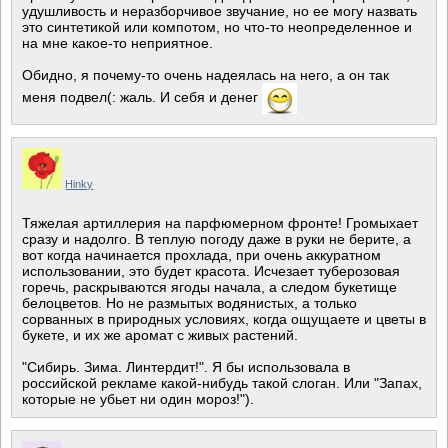
удушливость и неразборчивое звучание, но ее могу назвать
это синтетикой или компотом, но что-то неопределенное и
на мне какое-то неприятное.
Обидно, я почему-то очень надеялась на него, а он так
меня подвел(: жаль. И себя и денег
Hinky
Тяжелая артиллерия на парфюмерном фронте! Громыхает
сразу и надолго. В теплую погоду даже в руки не берите, а
вот когда начинается прохлада, при очень аккуратном
использовании, это будет красота. Исчезает туберозовая
горечь, раскрываются ягоды начала, а следом букетище
белоцветов. Но не размытых водянистых, а только
сорванных в природных условиях, когда ощущаете и цветы в
букете, и их же аромат с живых растений.
"Сибирь. Зима. Линтердит!". Я бы использовала в
российской рекламе какой-нибудь такой слоган. Или "Запах,
которые не убьет ни один мороз!").