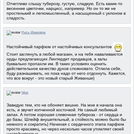
Отчетливо слышу туберозу, густую, сладкую. Есть какие-то
весенние цветочки, нарцисс, например. Но он то же не
простенький и легкомысленный, а насыщенный с уклоном в
сладость.
Рысь Ивановна
Настойчивый парфюм от настойчивых консультантов
Стоит заглянуть в любой магазин, и на тебя наваливаются
орды предлагающих Линтердит продавцов, а залы
буквально пропахли им. В таких условиях оценить
действительное качество духов сложновато. Отлила себе,
буду разнашивать, но пока надо от него отдохнуть. Кажется,
что все вокруг - это новый старый Живанши)
Nina
Завидую тем, кто не обоняет вишню. На мне в начала она
есть, и звучит копченной косточкой. Не самый любимый
запах. А потом хорошая сливочная тубероза - от сердца и
до базы. Шлейф внушительный, а стойкость можно было бы
немного и сократить) Начиная с сердечного этапа парфюм
просто красавец, но через несколько часов утомляет своей
настойчивостью.