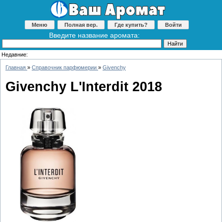
Меню
Полная вер.
Где купить?
Войти
Введите название аромата:
Недавние:
Главная
»
Справочник парфюмерии
»
Givenchy
Givenchy L'Interdit 2018