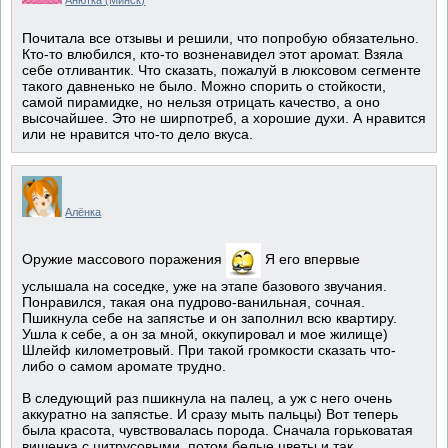
Анютка (Минск)
Почитала все отзывы и решили, что попробую обязательно.
Кто-то влюбился, кто-то возненавидел этот аромат. Взяла
себе отливантик. Что сказать, пожалуй в люксовом сегменте
такого давненько не было. Можно спорить о стойкости,
самой пирамидке, но нельзя отрицать качество, а оно
высочайшее. Это не ширпотреб, а хорошие духи. А нравится
или не нравится что-то дело вкуса.
Алёнка
Оружие массового поражения
Я его впервые
услышала на соседке, уже на этапе базового звучания.
Понравился, такая она пудрово-ванильная, сочная.
Пшикнула себе на запястье и он заполнил всю квартиру.
Ушла к себе, а он за мной, оккупировал и мое жилище)
Шлейф километровый. При такой громкости сказать что-
либо о самом аромате трудно.
В следующий раз пшикнула на палец, а уж с него очень
аккуратно на запястье. И сразу мыть пальцы) Вот теперь
была красота, чувствовалась порода. Сначала горьковатая
вишенка с цитрусовыми, потом белые цветы и так