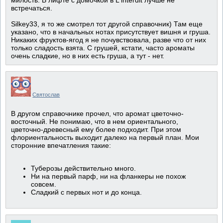
милость. В лифте с домочкой в L'interdit лучше не
встречаться.
Silkey33, я то же смотрел тот другой справочник) Там еще
указано, что в начальных нотах присутствует вишня и груша.
Никаких фруктов-ягод я не почувствовала, разве что от них
только сладость взята. С грушей, кстати, часто ароматы
очень сладкие, но в них есть груша, а тут - нет.
Святослав
В другом справочнике прочел, что аромат цветочно-
восточный. Не понимаю, что в нем ориентального,
цветочно-древесный ему более подходит. При этом
флориентальность выходит далеко на первый план. Мои
сторонние впечатления такие:
Туберозы действительно много.
Ни на первый парф, ни на фланкеры не похож
совсем.
Сладкий с первых нот и до конца.