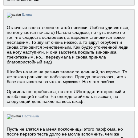
Елена
Отличные впечатления от этой новинки. Люблю удивляться,
но получается нечасто) Начало сладкое, но чуть позже не
то/, что сладость ослабевает, а парфюм становится вовсе
несладким. То звучит очень нежно, а то вдруг огрубеет и
снова становится женственным. Как будто утонченной леди
на ногу наступили, и она захотела покрыть виновника
трехэтажным, но... передумала и снова приняла
благопристойный вид)
Шлейф на мне на разных этапах то длинней, то короче. То
же такого раньше не наблюдала. Правда показалось, что к
базе скатывается во что-то мужское. Но я это люблю.
Оригинал не пробовала, но этот ЛИнтердит интересный и
влюбляющий в себя. На одежде стойкость высокая, на
следующий день пахло на весь шкаф.
Настенька
Пусть не злятся на меня поклонницы этого парфюма, но
после первого теста долго не могла вспомнить, чем же