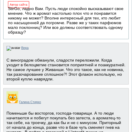
Автор сайта
StirGo, ладно Вам. Пусть люди спокойно высказывают свое
мнение. Что ж аромат настолько плох что и понравится
никому не может? Вполне интересный для тех, кто любит
по насыщенней да погромче. Разве же у таких парфюмов
мало поклонниц? Или все должны соответствовать одному
образцу?
Вера
С виноградом обманули, сладости переложили. Когда
уходит в белоцветие становится поприятней и поаккуратней.
Не самое лучшее у Живанши. Что это такое, как не новинка,
так разочарование сплошное?! Этот флакон использую, но
второй куплю наврядли.
Галина Стирко
Поменьше бы восторгов, господа-товарищи. А то люди
начитаются и побегут покупать без затеста, а ароматец-то
так себе, на троечку, да как бы и не с минусом. Приторный
от начала до конца, разве что в базе чуть сменяет гнев на