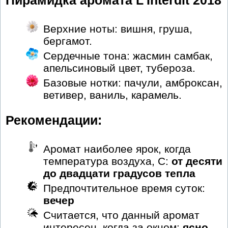
Пирамидка аромата L'Interdit 2018
Верхние ноты: вишня, груша,
бергамот.
Сердечные тона: жасмин самбак,
апельсиновый цвет, тубероза.
Базовые нотки: пачули, амброксан,
ветивер, ваниль, карамель.
Рекомендации:
Аромат наиболее ярок, когда
температура воздуха, С:
от десяти
до двадцати градусов тепла
Предпочтительное время суток:
вечер
Считается, что данный аромат
интересен, когда за окном:
ясно