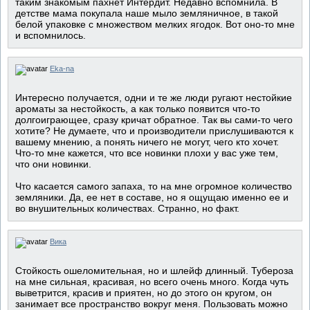
таким знакомым пахнет Интердит. Недавно вспомнила. В
детстве мама покупала наше мыло земляничное, в такой
белой упаковке с множеством мелких ягодок. Вот оно-то мне
и вспомнилось.
Eka-na
Интересно получается, одни и те же люди ругают нестойкие
ароматы за нестойкость, а как только появится что-то
долгоиграющее, сразу кричат обратное. Так вы сами-то чего
хотите? Не думаете, что и производители прислушиваются к
вашему мнению, а понять ничего не могут, чего кто хочет.
Что-то мне кажется, что все новинки плохи у вас уже тем,
что они новинки.
Что касается самого запаха, то на мне огромное количество
земляники. Да, ее нет в составе, но я ощущаю именно ее и
во внушительных количествах. Странно, но факт.
Вика
Стойкость ошеломительная, но и шлейф длинный. Тубероза
на мне сильная, красивая, но всего очень много. Когда чуть
выветрится, красив и приятен, но до этого он кругом, он
занимает все пространство вокруг меня. Пользовать можно