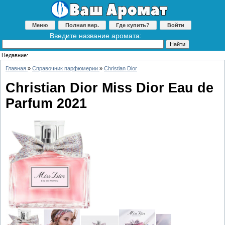
Меню
Полная вер.
Где купить?
Войти
Введите название аромата:
Недавние:
Главная
»
Справочник парфюмерии
»
Christian Dior
Christian Dior Miss Dior Eau de
Parfum 2021