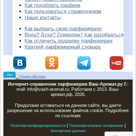
Как подобрать парфюм
Как пользоваться справочником
Наши контакты
Как выбрать свою парфюмерию
Вода? Духи? Одеколон? Как разобраться
Как отличить подделку парфюмерии
Краткий парфюмерный словарь
Интернет-справочник парфюмерии Ваш-Аромат.ру
E-
mail: info@vash-aromat.ru. Работаем с 2013. Ваш-
аромат.рф, 2026.
Продолжая оставаться на данном сайте, вы даете
разрешение на использование файлов cookie. Подробнее
по ссылкам:
|
|
Политика конфиденциальности
Пользовательское соглашение
Контактные данные