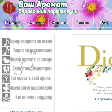
Каталог
Словарь
Новости
Тесты
FAQ
В базе данны
302
аромат (-a,
этого бренд
▼ К аромата
Открыть алфавитный