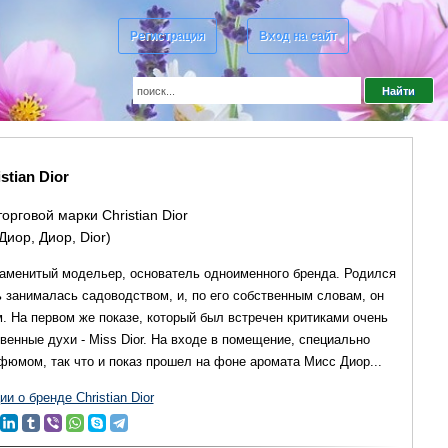
Регистрация
Вход на сайт
stian Dior
орговой марки Christian Dior
Диор, Диор, Dior)
знаменитый модельер, основатель одноименного бренда. Родился
 занималась садоводством, и, по его собственным словам, он
. На первом же показе, который был встречен критиками очень
енные духи - Miss Dior. На входе в помещение, специально
фюмом, так что и показ прошел на фоне аромата Мисс Диор...
 о бренде Christian Dior