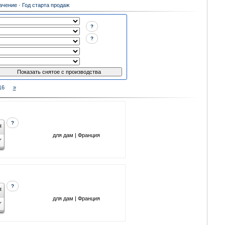
ачение
·
Год старта продаж
?
?
16
»
?
для дам | Франция
?
для дам | Франция