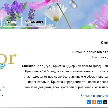
О нас
Магазины
Chri
Витрина ароматов от т
(Кристиан 
Christian Dior
(Рус., Кристиан Диор или просто Диор) – 
Кристиан в 1905 году в семье промышленника. Его мать
унаследовал от нее свою безграничную любовь к цветам
положительно, Кристиан предъявляет и первые собств
х:
нанятые девушки, всех зрителей обрызгивали этим пар
 -ов)
а.
Больше информации
м ▼