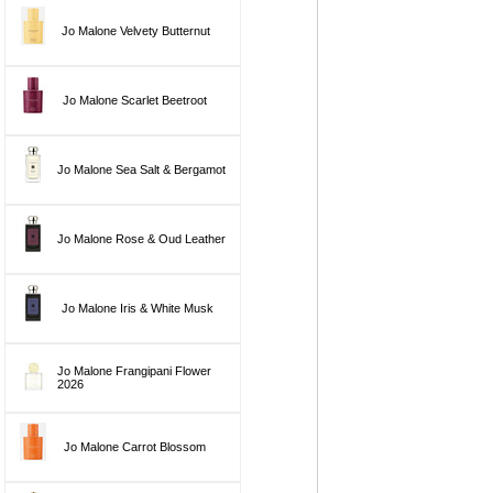
Jo Malone Velvety Butternut
Jo Malone Scarlet Beetroot
Jo Malone Sea Salt & Bergamot
Jo Malone Rose & Oud Leather
Jo Malone Iris & White Musk
Jo Malone Frangipani Flower
2026
Jo Malone Carrot Blossom