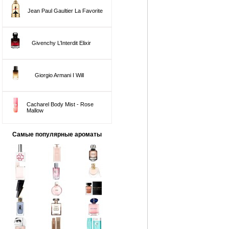
Jean Paul Gaultier La Favorite
Givenchy L’Interdit Elixir
Giorgio Armani I Will
Cacharel Body Mist - Rose
Mallow
Самые популярные ароматы