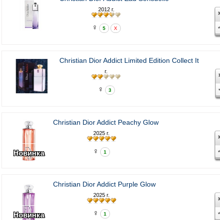
2012 г.
♀
5
X
Christian Dior Addict Limited Edition Collect It
г.
♀
3
Christian Dior Addict Peachy Glow
2025 г.
♀
Новинка
1
Christian Dior Addict Purple Glow
2025 г.
♀
Новинка
1