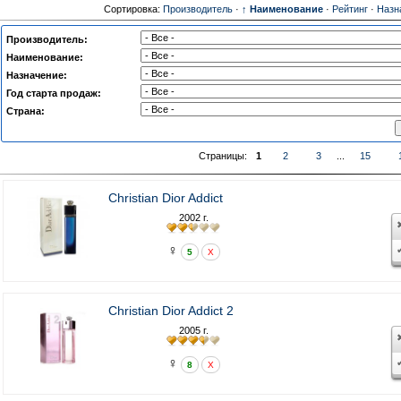
Сортировка:
Производитель
·
↑ Наименование
·
Рейтинг
·
Назн
Производитель:
Наименование:
Назначение:
Год старта продаж:
Страна:
Страницы:
1
2
3
...
15
Christian Dior Addict
2002 г.
♀
5
X
Christian Dior Addict 2
2005 г.
♀
8
X