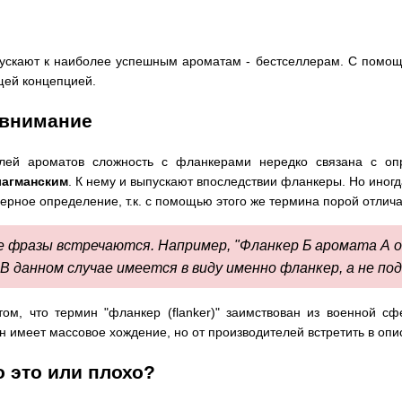
ускают к наиболее успешным ароматам - бестселлерам. С помощ
щей концепцией.
 внимание
лей ароматов сложность с фланкерами нередко связана с о
агманским
. К нему и выпускают впоследствии фланкеры. Но иног
 верное определение, т.к. с помощью этого же термина порой отл
е фразы встречаются. Например, "
Фланкер Б аромата А 
. В данном случае имеется в виду именно фланкер, а не 
ом, что термин "фланкер (flanker)" заимствован из военной сф
имеет массовое хождение, но от производителей встретить в опи
 это или плохо?