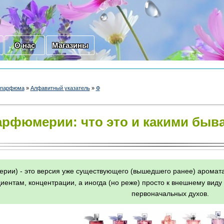
О нас
Магазины
и парфюма
»
Алфавитный указатель
»
Ф
рфюмерии: что это и какими быв
рии) - это версия уже существующего (вышедшего ранее) аромат
диентам, концентрации, а иногда (но реже) просто к внешнему виду
первоначальных духов.