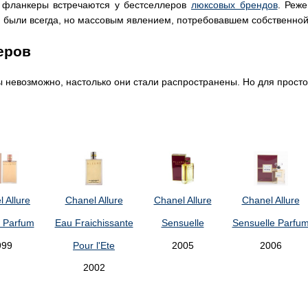
м фланкеры встречаются у бестселлеров
люксовых брендов
. Реж
ыли всегда, но массовым явлением, потребовавшем собственной 
еров
 невозможно, настолько они стали распространены. Но для прост
 Allure
Chanel Allure
Chanel Allure
Chanel Allure
 Parfum
Eau Fraichissante
Sensuelle
Sensuelle Parfu
999
Pour l'Ete
2005
2006
2002