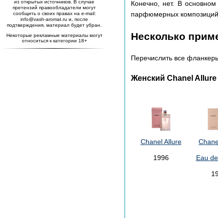
из открытых источников. В случае
Конечно, нет. В основно
претензий правообладатели могут
парфюмерных композиций б
сообщить о своих правах на e-mail:
info@vash-aromat.ru и, после
подтверждения, материал будет убран.
Несколько прим
Некоторые рекламные материалы могут
относиться к категории 18+
Перечислить все фланкеры
Женский Chanel Allure
Chanel Allure
Chanel
1996
Eau de
1