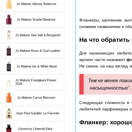
Jo Malone Velvety Butternut
Фланкеры, напомним, вып
Jo Malone Scarlet Beetroot
схожими названиями и об
Jo Malone Sea Salt & Bergamot
На что обратить
Jo Malone Rose & Oud Leather
Для начинающих любите
аромат часто называют
фл
Не самое, на наш взгляд,
Jo Malone Iris & White Musk
Тем не менее таки
Jo Malone Frangipani Flower
2026
насыщенностью
"
Jo Malone Carrot Blossom
Следующая сложность в т
любителей парфюмерии он 
Jean Paul Gaultier La Favorite
Фланкер: хорошо
Givenchy L’Interdit Elixir