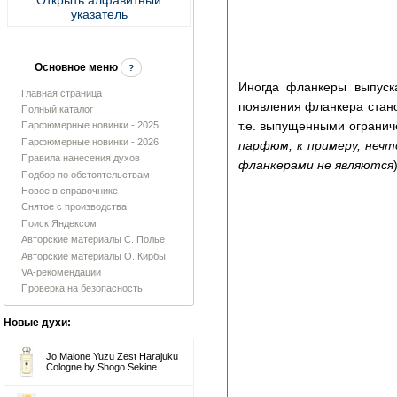
указатель
Основное меню
?
Иногда фланкеры выпуска
Главная страница
появления фланкера стано
Полный каталог
т.е. выпущенными огранич
Парфюмерные новинки - 2025
Парфюмерные новинки - 2026
парфюм, к примеру, нечт
Правила нанесения духов
фланкерами не являются
)
Подбор по обстоятельствам
Новое в справочнике
Снятое с производства
Поиск Яндексом
Авторские материалы С. Полье
Авторские материалы О. Кирбы
VA-рекомендации
Проверка на безопасность
Новые духи:
Jo Malone Yuzu Zest Harajuku
Cologne by Shogo Sekine