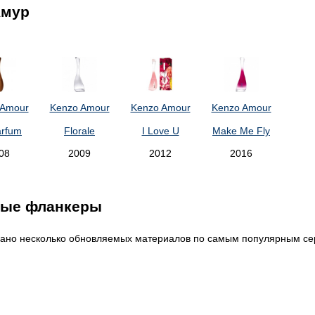
Амур
 Amour
Kenzo Amour
Kenzo Amour
Kenzo Amour
arfum
Florale
I Love U
Make Me Fly
08
2009
2012
2016
тые фланкеры
ано несколько обновляемых материалов по самым популярным сер