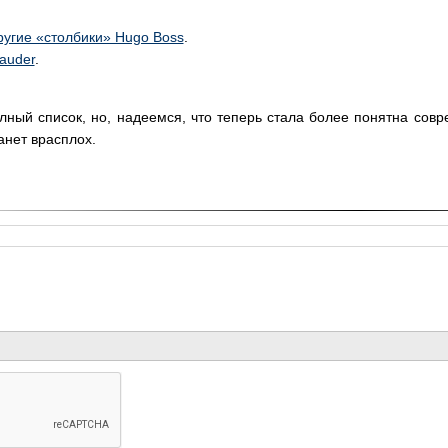
другие «столбики» Hugo Boss
.
auder
.
олный список, но, надеемся, что теперь стала более понятна со
анет врасплох.