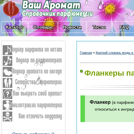
Каталог
Словарь
Новости
Тесты
FAQ
Главная
»
Краткий словарь моды 
Фланкеры па
Фланкер
(в парфюме
относиться к ингре
Открыть алфавитный