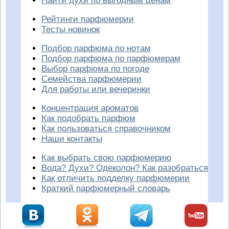
Найти духи по выгодным ценам
Рейтинги парфюмерии
Тесты новинок
Подбор парфюма по нотам
Подбор парфюма по парфюмерам
Выбор парфюма по погоде
Семейства парфюмерии
Для работы или вечеринки
Концентрация ароматов
Как подобрать парфюм
Как пользоваться справочником
Наши контакты
Как выбрать свою парфюмерию
Вода? Духи? Одеколон? Как разобраться
Как отличить подделку парфюмерии
Краткий парфюмерный словарь