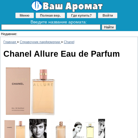
Меню
Полная вер.
Где купить?
Войти
Введите название аромата:
Недавние:
Главная
»
Справочник парфюмерии
»
Chanel
Chanel Allure Eau de Parfum