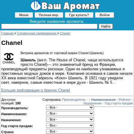
Меню
Полная вер.
Где купить?
Войти
Введите название аромата:
Главная
»
Справочник парфюмерии
»
Chanel
Chanel
Витрина ароматов от торговой марки Chanel (Шанель)
Шанель
(англ. The House of Chanel, чаще используется
просто Chanel)— это знаменитый бренд из Франции,
производящий предметы роскоши. Один из наиболее узнаваемых и
престижных модных домов в мире. Компания основана в самом начале
XX века известной Габриэль «Коко» Шанель. В 1921 году увидели
свет, наверное, самые известные в мире духи - Шанель № 5...
Больше информации о бренде Chanel
Доступно
Сортировка:
Производитель
·
↑ Наименование
·
Рейтинг
·
позиций
:
180
Назначение
·
Год старта продаж
Производитель:
Наименование:
Назначение:
Год старта продаж:
Страна: