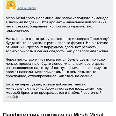
Галина Стирко
Mesh Metal сразу напомнил мне запах холодного лимонада
в знойный полдень. Этот аромат – идеальное воплощение
лета: свежее, бодрящее, но при этом удивительно
гармоничное.
Начало – это взрыв цитрусов, которые и создают "прохладу",
будто кто-то раздавил в руках спелые фрукты. Но в отличие
от многих цитрусовых парфюмов, здесь нет резкости –
только сочность и легкая сладость, как у спелого апельсина.
Через несколько минут появляются белые цветы, но тоже
легкие, прозрачные, будто лепестки апельсинового цвета,
развевающиеся на ветру. И вот тут понимаешь, почему этот
аромат назвали "металлическим" – в нём есть что-то
прохладное, отполированное, как сталь на солнце.
База не перегружает, а лишь добавляет легкую
минеральную глубину. Аромат остается воздушным, как
морской бриз, и не превращается в тяжёлый восточный
шлейф.
Парфюмерия похожая на Mesh Metal