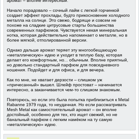
аромат – вполне интересный.
Начало порадовало – сочный лайм с легкой горчинкой
создает эффект прохлады, будто прикосновение холодного
металла на солнце. Это свежо, бодряще и совсем не
похоже на сладкие цитрусовые старты большинства
современных парфюмов. Чувствуется некая минеральная
нотка, которая действительно напоминает о металле, но в
более мягкой, отполированной версии.
Однако дальше аромат теряет эту многообещающую
«металлическую» идею и уходит в теплую базу, которая
делает его комфортным, но... обычным. Вполне приятный,
но довольно стандартный парфюм для повседневного
ношения. Подойдет и для офиса, и для вечера.
Как по мне, не хватает дерзости – слишком уж
«причесанный» вышел. Шлейф простоват – начинается
интересно, а заканчивается чем-то слишком знакомым.
Повторюсь, но если это была попытка приблизиться к Metal
Rabanne 1979 года, то неудачная. Но если рассматривать
Mesh Metal как самостоятельный аромат – он вполне
достойный, особенно для тех, кто ищет свежий, но не
банальный парфюм с легким намёком на ту самую
«металлическую» идею.