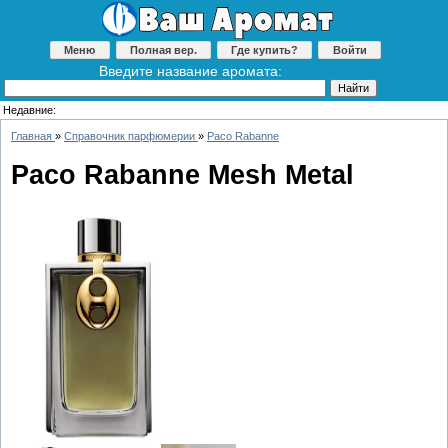
Меню
Полная вер.
Где купить?
Войти
Введите название аромата:
Недавние:
Главная
»
Справочник парфюмерии
»
Paco Rabanne
Paco Rabanne Mesh Metal