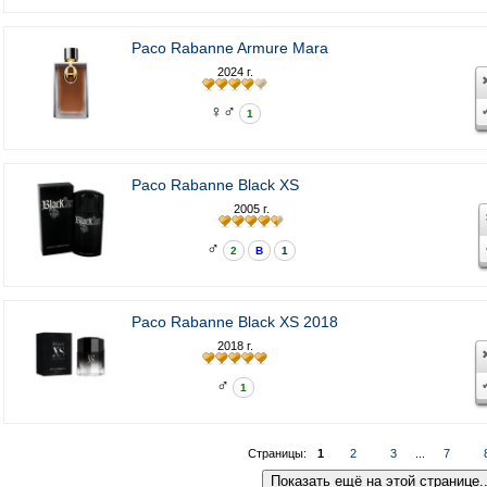
Paco Rabanne Armure Mara
2024 г.
♀♂
1
Paco Rabanne Black XS
2005 г.
♂
2
В
1
Paco Rabanne Black XS 2018
2018 г.
♂
1
Страницы:
1
2
3
...
7
Показать ещё на этой странице..