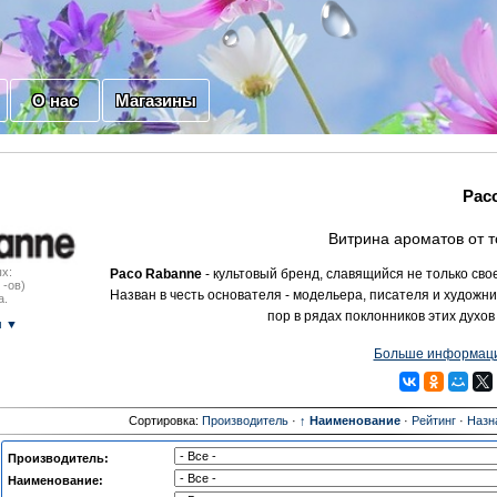
О нас
Магазины
Pac
Витрина ароматов от 
х:
Paco Rabanne
- культовый бренд, славящийся не только св
 -ов)
Назван в честь основателя - модельера, писателя и художн
а.
пор в рядах поклонников этих духов
м ▼
Больше информаци
Сортировка:
Производитель
·
↑ Наименование
·
Рейтинг
·
Назн
Производитель:
Наименование: