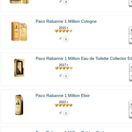
♂
3
Paco Rabanne 1 Million Cologne
2015 г.
♂
1
Paco Rabanne 1 Million Eau de Toilette Collector Ed
2017 г.
♂
1
Paco Rabanne 1 Million Elixir
2022 г.
♂
1