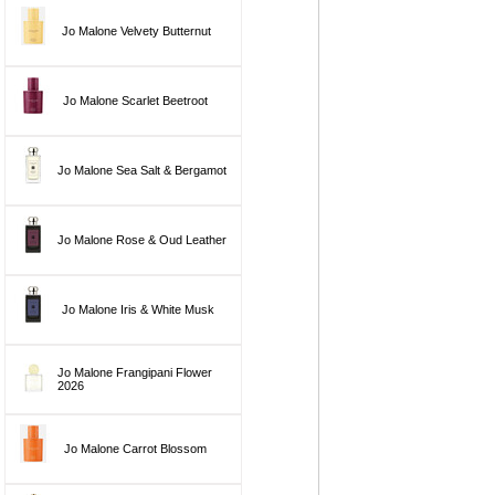
Jo Malone Velvety Butternut
Jo Malone Scarlet Beetroot
Jo Malone Sea Salt & Bergamot
Jo Malone Rose & Oud Leather
Jo Malone Iris & White Musk
Jo Malone Frangipani Flower
2026
Jo Malone Carrot Blossom