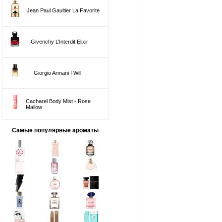
Jean Paul Gaultier La Favorite
Givenchy L’Interdit Elixir
Giorgio Armani I Will
Cacharel Body Mist - Rose
Mallow
Самые популярные ароматы