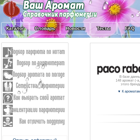
Каталог
Словарь
Новости
Тесты
FAQ
В базе данны
148
аромат (-a,
этого бренд
▼ К аромата
Открыть алфавитный