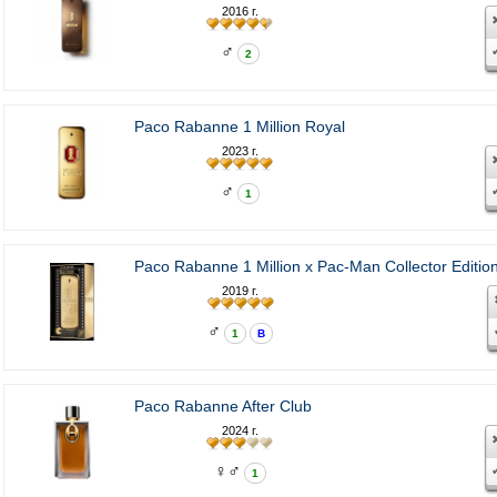
2016 г.
♂
2
Paco Rabanne 1 Million Royal
2023 г.
♂
1
Paco Rabanne 1 Million x Pac-Man Collector Editio
2019 г.
♂
1
В
Paco Rabanne After Club
2024 г.
♀♂
1