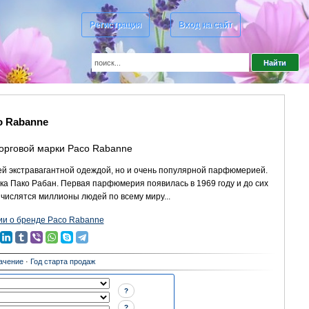
Регистрация
Вход на сайт
o Rabanne
торговой марки Paco Rabanne
оей экстравагантной одеждой, но и очень популярной парфюмерией.
ика Пако Рабан. Первая парфюмерия появилась в 1969 году и до сих
 числятся миллионы людей по всему миру...
и о бренде Paco Rabanne
ачение
·
Год старта продаж
?
?