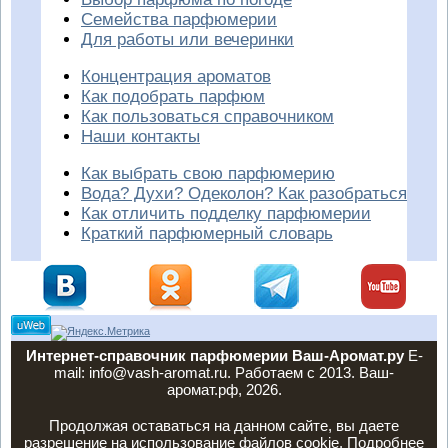
Семейства парфюмерии
Для работы или вечеринки
Концентрация ароматов
Как подобрать парфюм
Как пользоваться справочником
Наши контакты
Как выбрать свою парфюмерию
Вода? Духи? Одеколон? Как разобраться
Как отличить подделку парфюмерии
Краткий парфюмерный словарь
Интернет-справочник парфюмерии Ваш-Аромат.ру
E-
mail: info@vash-aromat.ru. Работаем с 2013. Ваш-
аромат.рф, 2026.
Продолжая оставаться на данном сайте, вы даете
разрешение на использование файлов cookie. Подробнее