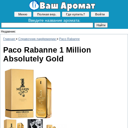
Меню
Полная вер.
Где купить?
Войти
Введите название аромата:
Недавние:
Главная
»
Справочник парфюмерии
»
Paco Rabanne
Paco Rabanne 1 Million
Absolutely Gold