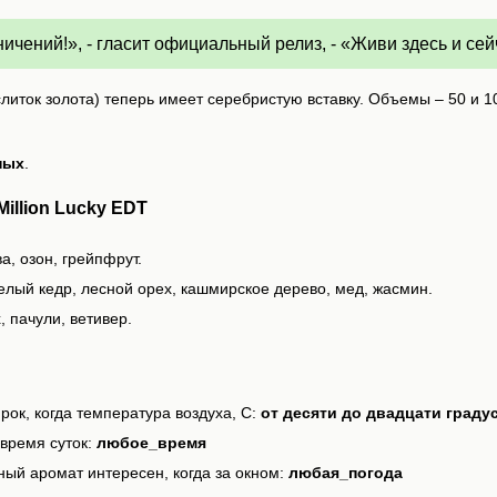
ичений!», - гласит официальный релиз, - «Живи здесь и сей
иток золота) теперь имеет серебристую вставку. Объемы – 50 и 1
ных
.
illion Lucky EDT
а, озон, грейпфрут.
елый кедр, лесной орех, кашмирское дерево, мед, жасмин.
, пачули, ветивер.
рок, когда температура воздуха, С:
от десяти до двадцати граду
время суток:
любое_время
ный аромат интересен, когда за окном:
любая_погода