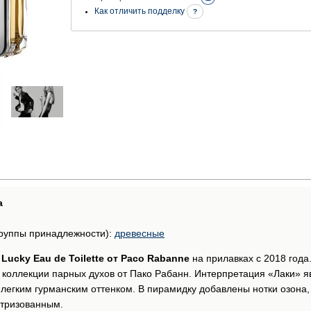
Как отличить подделку
?
а
руппы принадлежности):
древесные
n Lucky Eau de Toilette от Paco Rabanne
на прилавках с 2018 год
коллекции парных духов от Пако Рабанн. Интерпретация «Лаки» я
с легким гурманским оттенком. В пирамидку добавлены нотки озон
ктризованным.