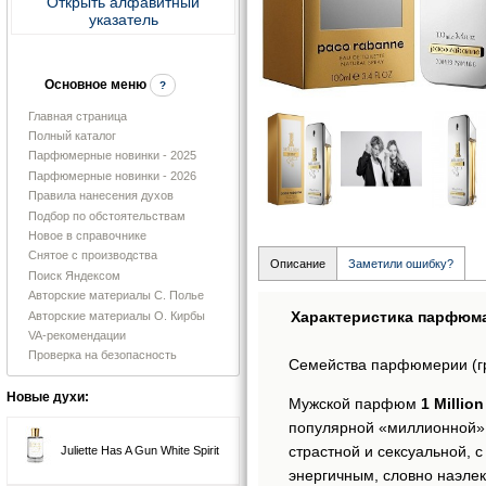
Открыть алфавитный
указатель
Основное меню
?
Главная страница
Полный каталог
Парфюмерные новинки - 2025
Парфюмерные новинки - 2026
Правила нанесения духов
Подбор по обстоятельствам
Новое в справочнике
Снятое с производства
Описание
Заметили ошибку?
Поиск Яндексом
Авторские материалы С. Полье
Характеристика парфюм
Авторские материалы О. Кирбы
VA-рекомендации
Проверка на безопасность
Семейства парфюмерии (г
Новые духи:
Мужской парфюм
1 Millio
популярной «миллионной» 
страстной и сексуальной, 
Juliette Has A Gun White Spirit
энергичным, словно наэле