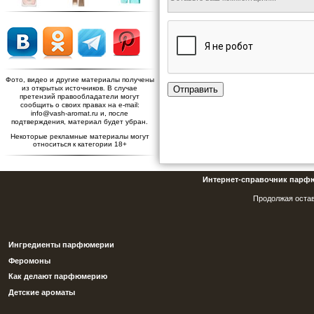
Фото, видео и другие материалы получены
Отправить
из открытых источников. В случае
претензий правообладатели могут
сообщить о своих правах на e-mail:
info@vash-aromat.ru и, после
подтверждения, материал будет убран.
Некоторые рекламные материалы могут
относиться к категории 18+
Интернет-справочник парф
Продолжая остав
Ингредиенты парфюмерии
Феромоны
Как делают парфюмерию
Детские ароматы