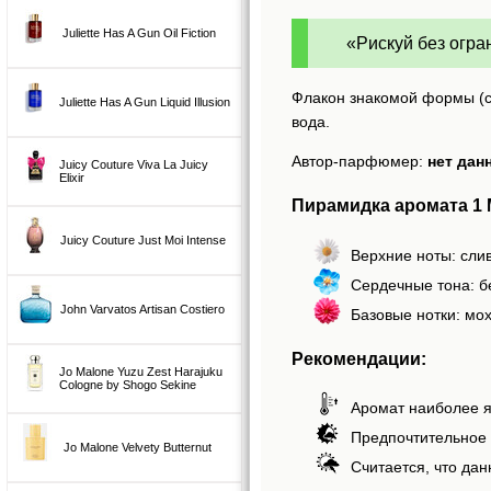
Juliette Has A Gun Oil Fiction
«Рискуй без огран
Флакон знакомой формы (сл
Juliette Has A Gun Liquid Illusion
вода.
Автор-парфюмер:
нет дан
Juicy Couture Viva La Juicy
Elixir
Пирамидка аромата 1 M
Juicy Couture Just Moi Intense
Верхние ноты: слив
Сердечные тона: б
John Varvatos Artisan Costiero
Базовые нотки: мох
Рекомендации:
Jo Malone Yuzu Zest Harajuku
Cologne by Shogo Sekine
Аромат наиболее я
Предпочтительное 
Jo Malone Velvety Butternut
Считается, что дан