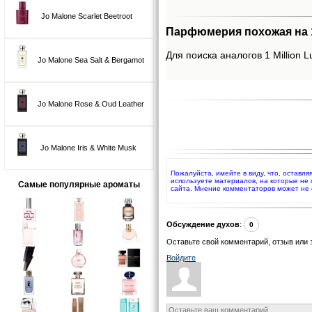
Jo Malone Scarlet Beetroot
Парфюмерия похожая на 1 
Для поиска аналогов 1 Million L
Jo Malone Sea Salt & Bergamot
Jo Malone Rose & Oud Leather
Jo Malone Iris & White Musk
Пожалуйста, имейте в виду, что, оставля
используете материалов, на которые не
Самые популярные ароматы
сайта. Мнение комментаторов может не 
Обсуждение духов
:
0
Оставьте свой комментарий, отзыв или 
Войдите