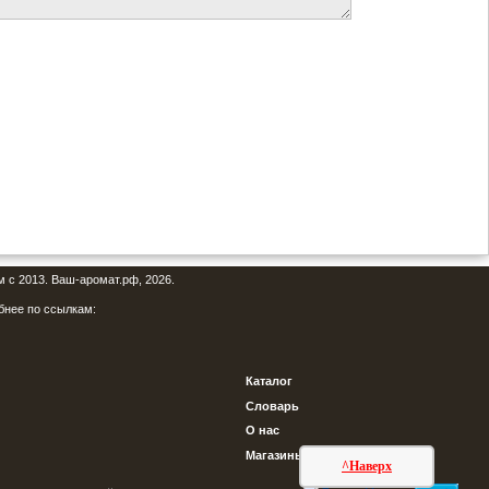
м с 2013. Ваш-аромат.рф, 2026.
бнее по ссылкам:
Каталог
Словарь
О нас
Магазины
^Наверх