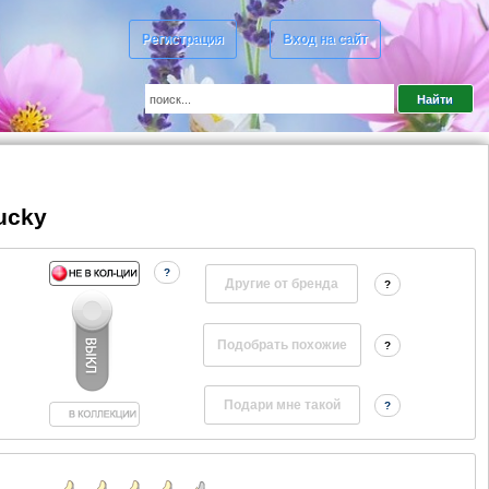
Регистрация
Вход на сайт
ucky
?
Другие от бренда
?
?
?