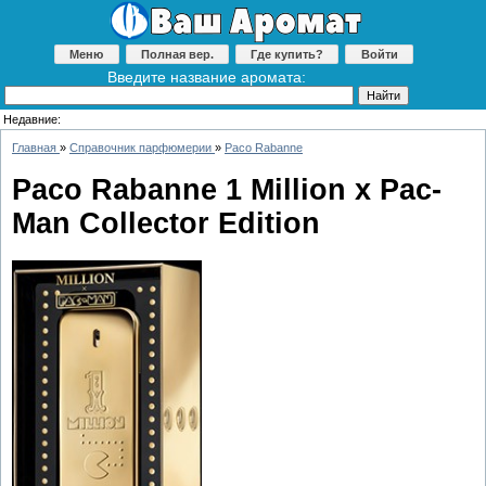
Меню
Полная вер.
Где купить?
Войти
Введите название аромата:
Недавние:
Главная
»
Справочник парфюмерии
»
Paco Rabanne
Paco Rabanne 1 Million x Pac-
Man Collector Edition