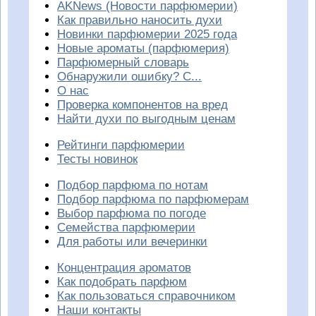
AKNews (Новости парфюмерии)
Как правильно наносить духи
Новинки парфюмерии 2025 года
Новые ароматы (парфюмерия)
Парфюмерный словарь
Обнаружили ошибку? С...
О нас
Проверка компонентов на вред
Найти духи по выгодным ценам
Рейтинги парфюмерии
Тесты новинок
Подбор парфюма по нотам
Подбор парфюма по парфюмерам
Выбор парфюма по погоде
Семейства парфюмерии
Для работы или вечеринки
Концентрация ароматов
Как подобрать парфюм
Как пользоваться справочником
Наши контакты