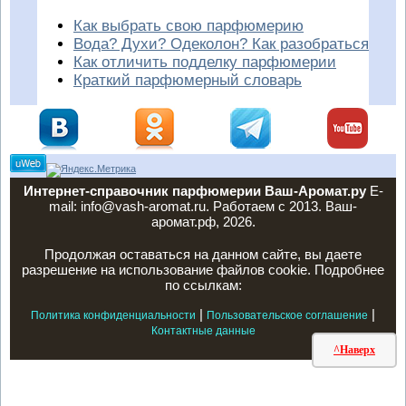
Как выбрать свою парфюмерию
Вода? Духи? Одеколон? Как разобраться
Как отличить подделку парфюмерии
Краткий парфюмерный словарь
Интернет-справочник парфюмерии Ваш-Аромат.ру
E-
mail: info@vash-aromat.ru. Работаем с 2013. Ваш-
аромат.рф, 2026.
Продолжая оставаться на данном сайте, вы даете
разрешение на использование файлов cookie. Подробнее
по ссылкам:
|
|
Политика конфиденциальности
Пользовательское соглашение
Контактные данные
^Наверх