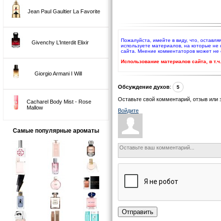
Jean Paul Gaultier La Favorite
Пожалуйста, имейте в виду, что, оставл
Givenchy L’Interdit Elixir
используете материалов, на которые не
сайта. Мнение комментаторов может не 
Использование материалов сайта, в т.
Giorgio Armani I Will
Обсуждение духов
:
5
Оставьте свой комментарий, отзыв или 
Cacharel Body Mist - Rose
Mallow
Войдите
Самые популярные ароматы
Отправить