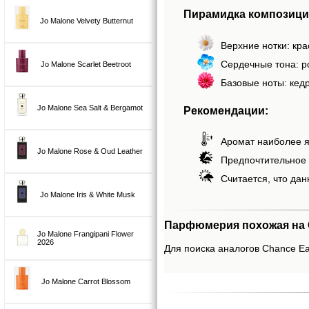
Пирамидка композиции
Jo Malone Velvety Butternut
Верхние нотки: кра
Сердечные тона: ро
Jo Malone Scarlet Beetroot
Базовые ноты: кедр
Jo Malone Sea Salt & Bergamot
Рекомендации:
Аромат наиболее я
Jo Malone Rose & Oud Leather
Предпочтительное 
Считается, что дан
Jo Malone Iris & White Musk
Парфюмерия похожая на C
Jo Malone Frangipani Flower
2026
Для поиска аналогов Chance Eau
Jo Malone Carrot Blossom