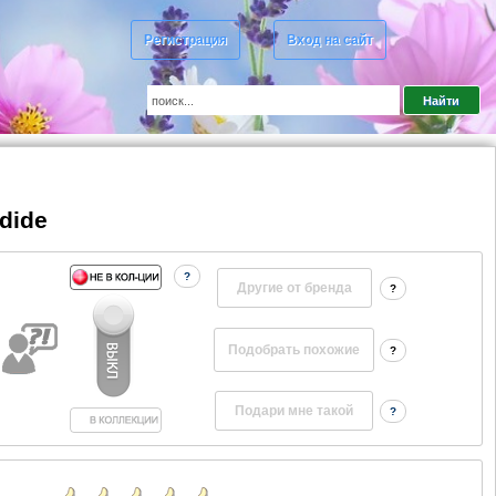
Регистрация
Вход на сайт
dide
?
Другие от бренда
?
?
?