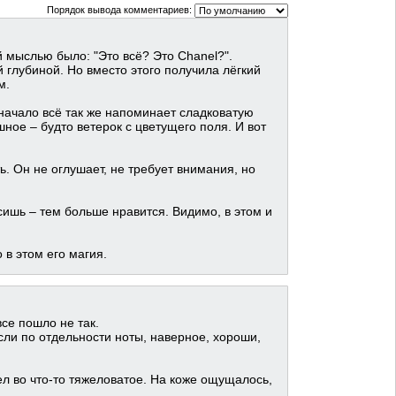
Порядок вывода комментариев:
й мыслью было: "Это всё? Это Chanel?".
 глубиной. Но вместо этого получила лёгкий
м.
 начало всё так же напоминает сладковатую
шное – будто ветерок с цветущего поля. И вот
ь. Он не оглушает, не требует внимания, но
сишь – тем больше нравится. Видимо, в этом и
 в этом его магия.
все пошло не так.
если по отдельности ноты, наверное, хороши,
ел во что-то тяжеловатое. На коже ощущалось,