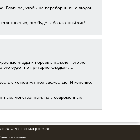
ное. Главное, чтобы не переборщили с ягодаи,
егантностью, это будет абсолютный хит!
красные ягоды и персик в начале - это же
о это будет не приторно-сладкий, а
ость с легкой мятной свежестью. И конечно,
антный, женственный, но с современным
м с 2013. Ваш-аромат.рф, 2026.
бнее по ссылкам: