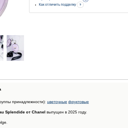
Как отличить подделку
?
а
руппы принадлежности):
цветочные
фруктовые
au Splendide от Chanel
выпущен в 2025 году.
lge.