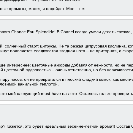
ые ароматы, может, и подойдет. Мне – нет.
ового Chance Eau Splendide! В Chanel всегда умели делать свежие,
 солнечный старт: цитрусы. Не та резкая цитрусовая кислинка, кото
инут появляется сладковатая ягодная нота – не приторная, а скор
ще интереснее: цветочные аккорды добавляют нежности, но не пер
й цветочной пудровостью – очень женственно, но без навязчивости
е пару часов, он не превратился в плоский сладкий комок, как м
уловимой ванильной теплотой.
 это мой следующий must-have на лето. Осталось только проверить,
вр? Кажется, это будет идеальный весенне-летний аромат! Состав 