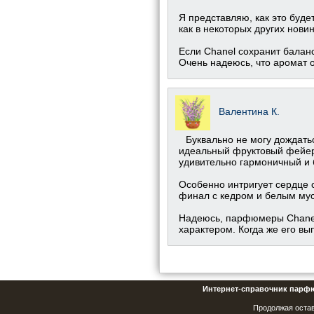
Я представляю, как это буде
как в некоторых других новин
Если Chanel сохранит балан
Очень надеюсь, что аромат 
Валентина К.
Буквально не могу дождатьс
идеальный фруктовый фейерве
удивительно гармоничный и 
Особенно интригует сердце с
финал с кедром и белым муск
Надеюсь, парфюмеры Chanel 
характером. Когда же его вы
Интернет-справочник парф
Продолжая остав