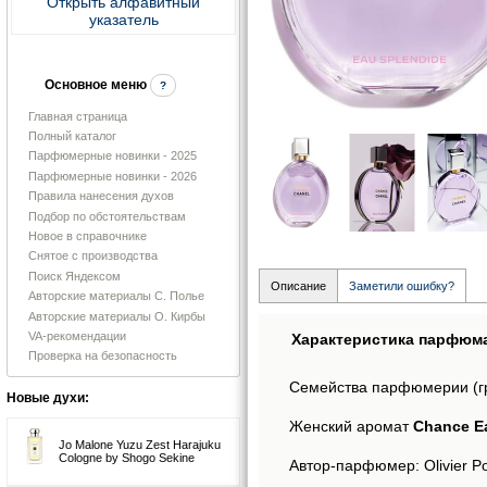
Открыть алфавитный
указатель
Основное меню
?
Главная страница
Полный каталог
Парфюмерные новинки - 2025
Парфюмерные новинки - 2026
Правила нанесения духов
Подбор по обстоятельствам
Новое в справочнике
Снятое с производства
Поиск Яндексом
Описание
Заметили ошибку?
Авторские материалы С. Полье
Авторские материалы О. Кирбы
VA-рекомендации
Характеристика парфюм
Проверка на безопасность
Семейства парфюмерии (г
Новые духи:
Женский аромат
Chance E
Jo Malone Yuzu Zest Harajuku
Cologne by Shogo Sekine
Автор-парфюмер: Olivier Po