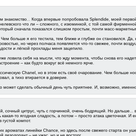
м знакомство... Когда впервые попробовала Splendide, моей перво
нелевского что ли – сложного, с изюминкой, с той самой фирменной
который сначала показался слишком простым, почти масс-маркетны
 Чем больше я его тестила, тем ближе и глубже он становился. Да,
ровостью, но через полчаса появляется что-то свежее, почти возду
адости и лёгкой прохлады меня зацепило.
уже ловила себя на мысли, что жду момента, чтобы снова его надет
строение – как будто вокруг всё немного ярче.
ассическую Chanel, но в этом есть своё очарование. Чем больше но
овал, а тихо втирается в доверие.
о может сделать обычный день чуть приятнее. И, возможно, именно
, сочный цитрус, чуть с горчинкой, очень бодрящий. Но дальше... 
 какая-то ягодная сладость, а потом – просто атака цветочная. И 
в густой компот.
гих ароматах линейки Chance, но здесь после свежего старта он уш
 дезодорант – не ужас, но и не восторг.