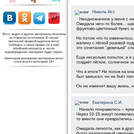
Николь Ист.
Неоднозначное у меня с ни
Ожидала чего-то более... ша
фруктово-цветочный букет, 
Фото, видео и другие материалы получены
Но потом что-то изменилось.
из открытых источников. В случае
претензий правообладатели могут
малину с лёгкой розовой пуд
сообщить о своих правах на e-mail:
это сочетание "девичьей" сл
info@vash-aromat.ru и, после
подтверждения, материал будет убран.
Еще несколько попыток, и я 
Некоторые рекламные материалы могут
создаёт лёгкое, солнечное на
относиться к категории 18+
Что в итоге? Не похож на кл
был замысел: он не бьёт нап
Он не изменит вашу жизнь, н
Екатерина С.И.
Начало понравилось – яркий
Через 10-15 минут появилась
то вместе они превратились 
Ожидала легкости, как в дру
будто надоедливый цветочный