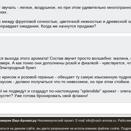
т звучать - легкое, воздушное, но при этом удивительно многогран
ках.
с между фруктовой сочностью, цветочной нежностью и древесной эл
оправдает ожидания. Когда же начнутся продажи?
я выхода этого аромата! Состав звучит просто волшебно: малина, 
рк. А как тонко они дополнены розой и фиалкой - чувствуется, чт
благородный букет.
 ирисом и розовой геранью - обещает ту самую изысканную пудров
усом - должно получиться что-то невесомое, но при этом стойкое.
не подведут и создадут по-настоящему "splendide" аромат - элег
пустят? Уже готова бронировать свой флакон!
юмерии Ваш-Аромат.ру
Некоммерческий проект. E-mail: info@vash-aromat.ru. Работае
аться на данном сайте, вы даете разрешение на использование файлов cookie. Подро