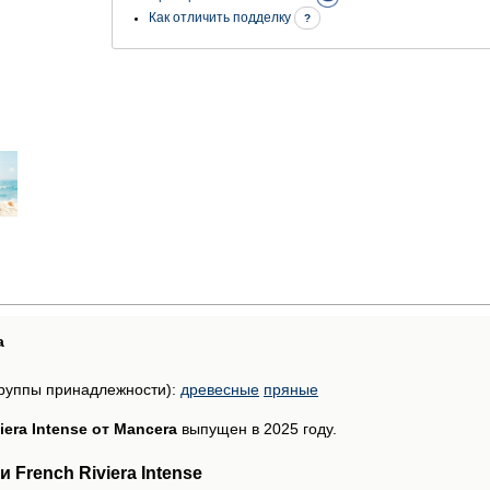
Как отличить подделку
?
а
руппы принадлежности):
древесные
пряные
iera Intense от Mancera
выпущен в 2025 году.
French Riviera Intense