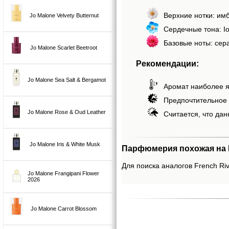
Верхние нотки: им
Jo Malone Velvety Butternut
Сердечные тона: Io
Базовые ноты: сера
Jo Malone Scarlet Beetroot
Рекомендации:
Jo Malone Sea Salt & Bergamot
Аромат наиболее я
Предпочтительное 
Jo Malone Rose & Oud Leather
Считается, что дан
Jo Malone Iris & White Musk
Парфюмерия похожая на Fr
Для поиска аналогов French Rivi
Jo Malone Frangipani Flower
2026
Jo Malone Carrot Blossom