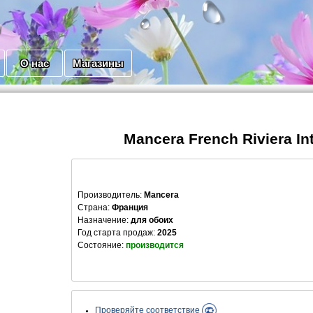
О нас
Магазины
Mancera French Riviera In
Производитель
:
Mancera
Страна:
Франция
Назначение:
для обоих
Год старта продаж:
2025
Состояние:
производится
Проверяйте соответствие