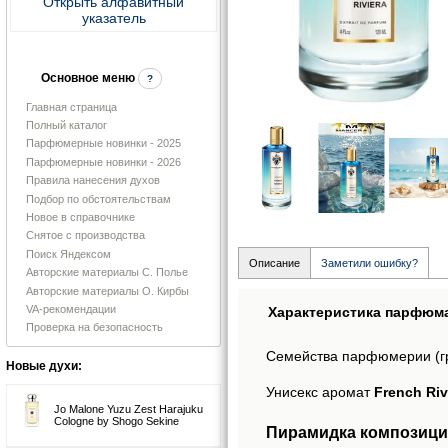
Открыть алфавитный
указатель
Основное меню
?
Главная страница
Полный каталог
Парфюмерные новинки - 2025
Парфюмерные новинки - 2026
Правила нанесения духов
Подбор по обстоятельствам
Новое в справочнике
Снятое с производства
Поиск Яндексом
Описание
Заметили ошибку?
Авторские материалы С. Полье
Авторские материалы О. Кирбы
VA-рекомендации
Характеристика парфюм
Проверка на безопасность
Семейства парфюмерии (г
Новые духи:
Унисекс аромат
French Riv
Jo Malone Yuzu Zest Harajuku
Cologne by Shogo Sekine
Пирамидка композиции 