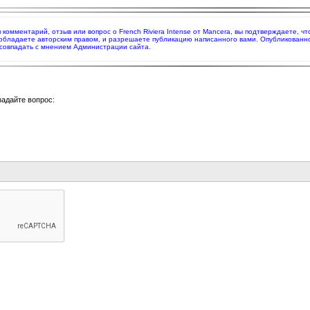
я комментарий, отзыв или вопрос о French Riviera Intense от Mancera, вы подтверждаете,
 обладаете авторским правом, и разрешаете публикацию написанного вами. Опубликованн
совпадать с мнением Администрации сайта.
задайте вопрос: