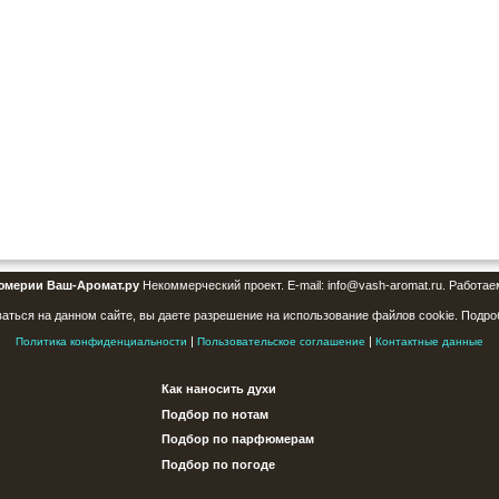
юмерии Ваш-Аромат.ру
Некоммерческий проект. E-mail: info@vash-aromat.ru. Работае
аться на данном сайте, вы даете разрешение на использование файлов cookie. Подро
|
|
Политика конфиденциальности
Пользовательское соглашение
Контактные данные
Как наносить духи
Подбор по нотам
Подбор по парфюмерам
Подбор по погоде