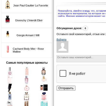
Jean Paul Gaultier La Favorite
Пожалуйста, имейте в виду, что, оставля
используете материалов, на которые не
сайта. Мнение комментаторов может не 
Givenchy L’Interdit Elixir
Обсуждение духов
:
0
Оставьте свой комментарий, отзыв или 
Giorgio Armani I Will
Войдите
Cacharel Body Mist - Rose
Mallow
Самые популярные ароматы
Отправить