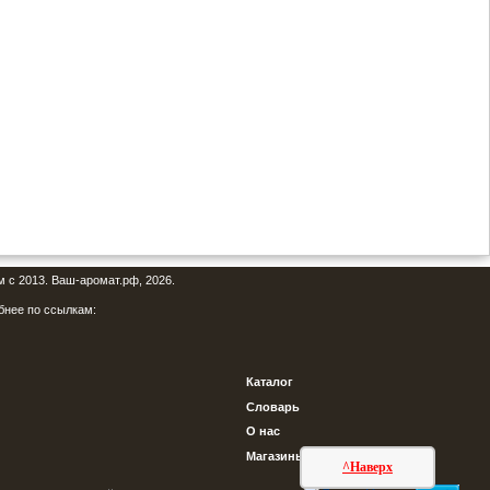
м с 2013. Ваш-аромат.рф, 2026.
бнее по ссылкам:
Каталог
Словарь
О нас
Магазины
^Наверх