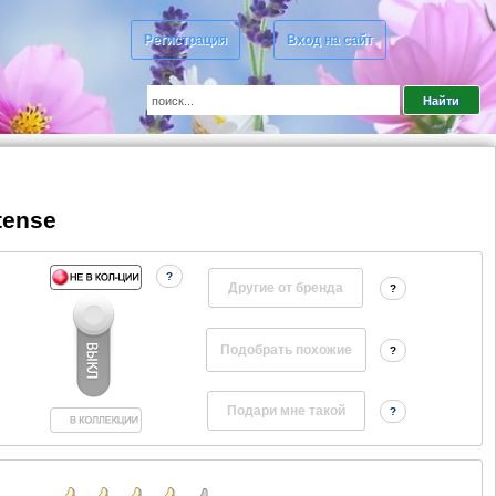
Регистрация
Вход на сайт
tense
?
Другие от бренда
?
?
?