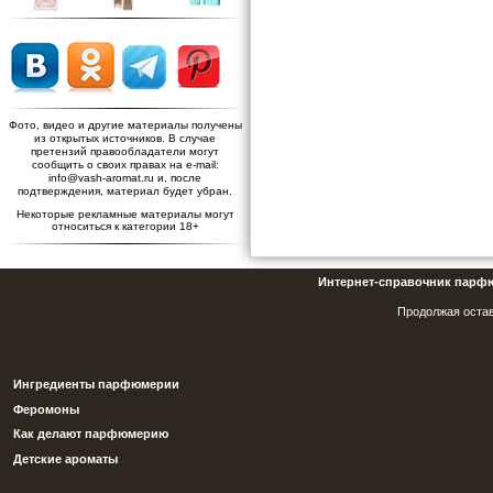
Фото, видео и другие материалы получены
из открытых источников. В случае
претензий правообладатели могут
сообщить о своих правах на e-mail:
info@vash-aromat.ru и, после
подтверждения, материал будет убран.
Некоторые рекламные материалы могут
относиться к категории 18+
Интернет-справочник парф
Продолжая остав
Ингредиенты парфюмерии
Феромоны
Как делают парфюмерию
Детские ароматы