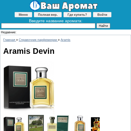
Меню
Полная вер.
Где купить?
Войти
Введите название аромата:
Недавние:
Главная
»
Справочник парфюмерии
»
Aramis
Aramis Devin