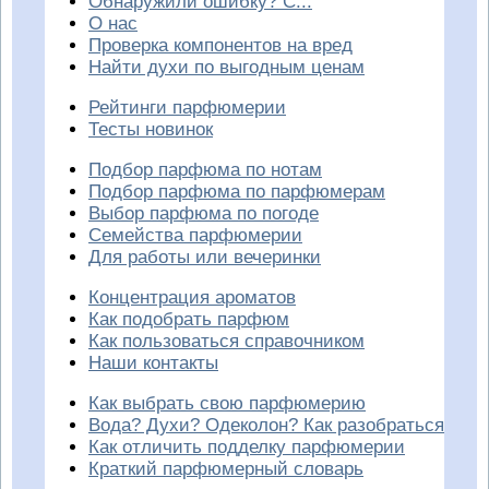
Обнаружили ошибку? С...
О нас
Проверка компонентов на вред
Найти духи по выгодным ценам
Рейтинги парфюмерии
Тесты новинок
Подбор парфюма по нотам
Подбор парфюма по парфюмерам
Выбор парфюма по погоде
Семейства парфюмерии
Для работы или вечеринки
Концентрация ароматов
Как подобрать парфюм
Как пользоваться справочником
Наши контакты
Как выбрать свою парфюмерию
Вода? Духи? Одеколон? Как разобраться
Как отличить подделку парфюмерии
Краткий парфюмерный словарь