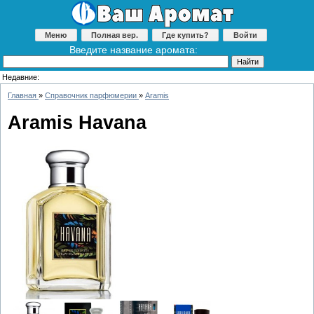
Меню
Полная вер.
Где купить?
Войти
Введите название аромата:
Недавние:
Главная
»
Справочник парфюмерии
»
Aramis
Aramis Havana