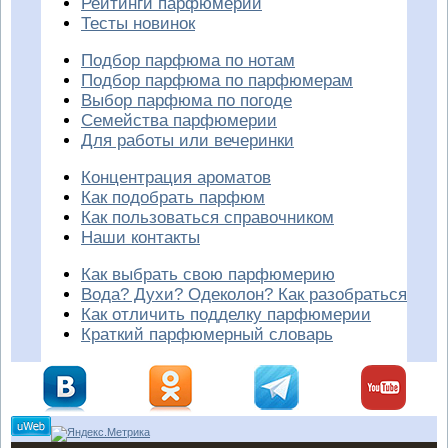
Рейтинги парфюмерии
Тесты новинок
Подбор парфюма по нотам
Подбор парфюма по парфюмерам
Выбор парфюма по погоде
Семейства парфюмерии
Для работы или вечеринки
Концентрация ароматов
Как подобрать парфюм
Как пользоваться справочником
Наши контакты
Как выбрать свою парфюмерию
Вода? Духи? Одеколон? Как разобраться
Как отличить подделку парфюмерии
Краткий парфюмерный словарь