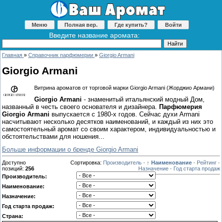
Меню
Полная вер.
Где купить?
Войти
Введите название аромата:
Главная
»
Справочник парфюмерии
»
Giorgio Armani
Giorgio Armani
Витрина ароматов от торговой марки Giorgio Armani (Жорджио Армани)
Giorgio Armani
- знаменитый итальянский модный Дом,
названный в честь своего основателя и дизайнера.
Парфюмерия
Giorgio Armani
выпускается с 1980-х годов. Сейчас духи Armani
насчитывают несколько десятков наименований, и каждый из них это
самостоятельный аромат со своим характером, индивидуальностью и
обстоятельствами для ношения...
Больше информации о бренде Giorgio Armani
Доступно
Сортировка:
Производитель
·
↑ Наименование
·
Рейтинг
·
позиций
:
256
Назначение
·
Год старта продаж
Производитель:
Наименование:
Назначение:
Год старта продаж:
Страна: