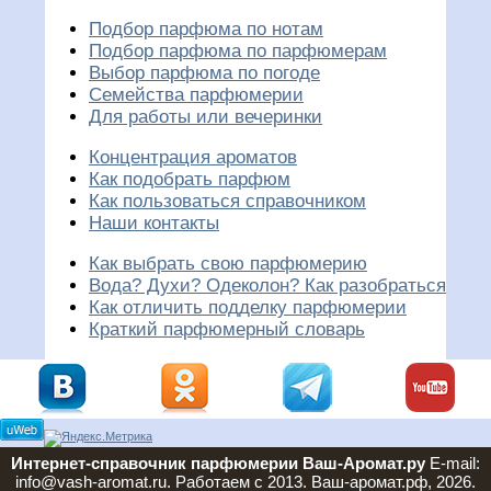
Подбор парфюма по нотам
Подбор парфюма по парфюмерам
Выбор парфюма по погоде
Семейства парфюмерии
Для работы или вечеринки
Концентрация ароматов
Как подобрать парфюм
Как пользоваться справочником
Наши контакты
Как выбрать свою парфюмерию
Вода? Духи? Одеколон? Как разобраться
Как отличить подделку парфюмерии
Краткий парфюмерный словарь
Интернет-справочник парфюмерии Ваш-Аромат.ру
E-mail:
info@vash-aromat.ru. Работаем с 2013. Ваш-аромат.рф, 2026.