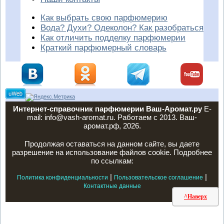
Как выбрать свою парфюмерию
Вода? Духи? Одеколон? Как разобраться
Как отличить подделку парфюмерии
Краткий парфюмерный словарь
Интернет-справочник парфюмерии Ваш-Аромат.ру
E-
mail: info@vash-aromat.ru. Работаем с 2013. Ваш-
аромат.рф, 2026.
Продолжая оставаться на данном сайте, вы даете
разрешение на использование файлов cookie. Подробнее
по ссылкам:
|
|
Политика конфиденциальности
Пользовательское соглашение
Контактные данные
^Наверх