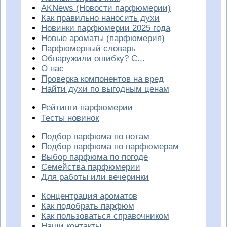
AKNews (Новости парфюмерии)
Как правильно наносить духи
Новинки парфюмерии 2025 года
Новые ароматы (парфюмерия)
Парфюмерный словарь
Обнаружили ошибку? С...
О нас
Проверка компонентов на вред
Найти духи по выгодным ценам
Рейтинги парфюмерии
Тесты новинок
Подбор парфюма по нотам
Подбор парфюма по парфюмерам
Выбор парфюма по погоде
Семейства парфюмерии
Для работы или вечеринки
Концентрация ароматов
Как подобрать парфюм
Как пользоваться справочником
Наши контакты