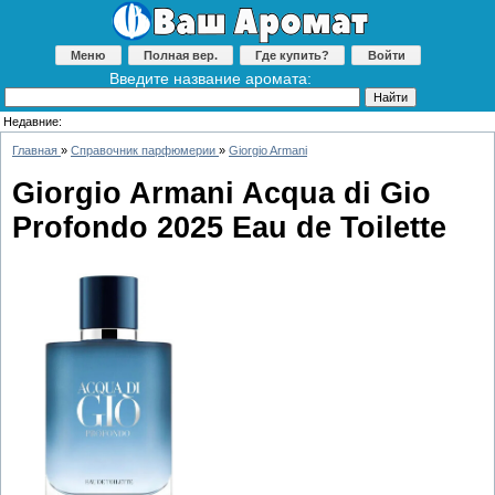
Меню
Полная вер.
Где купить?
Войти
Введите название аромата:
Недавние:
Главная
»
Справочник парфюмерии
»
Giorgio Armani
Giorgio Armani Acqua di Gio
Profondo 2025 Eau de Toilette