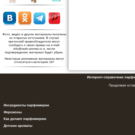
Фото, видео и другие материалы получены
из открытых источников. В случае
претензий правообладатели могут
сообщить о своих правах на e-mail:
info@vash-aromat.ru и, после
подтверждения, материал будет убран.
Некоторые рекламные материалы могут
относиться к категории 18+
Интернет-справочник парф
Продолжая остав
Ингредиенты парфюмерии
Феромоны
Как делают парфюмерию
Детские ароматы