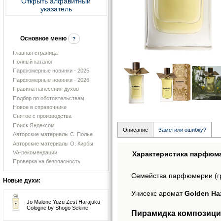
Открыть алфавитный
указатель
Основное меню
?
Главная страница
Полный каталог
Парфюмерные новинки - 2025
Парфюмерные новинки - 2026
Правила нанесения духов
Подбор по обстоятельствам
Новое в справочнике
Снятое с производства
Поиск Яндексом
Описание
Заметили ошибку?
Авторские материалы С. Полье
Авторские материалы О. Кирбы
VA-рекомендации
Характеристика парфюм
Проверка на безопасность
Семейства парфюмерии (г
Новые духи:
Унисекс аромат
Golden Haz
Jo Malone Yuzu Zest Harajuku
Cologne by Shogo Sekine
Пирамидка композици