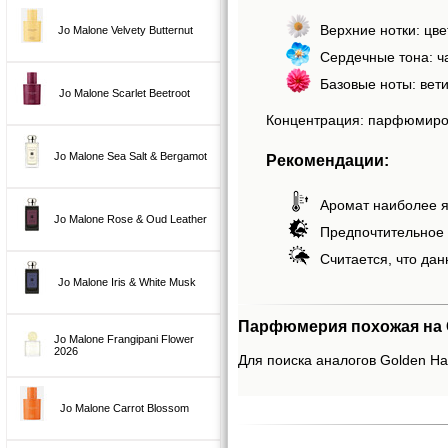
Верхние нотки: цве
Jo Malone Velvety Butternut
Сердечные тона: ча
Базовые ноты: вети
Jo Malone Scarlet Beetroot
Концентрация: парфюмиро
Jo Malone Sea Salt & Bergamot
Рекомендации:
Аромат наиболее я
Jo Malone Rose & Oud Leather
Предпочтительное 
Считается, что дан
Jo Malone Iris & White Musk
Парфюмерия похожая на G
Jo Malone Frangipani Flower
2026
Для поиска аналогов Golden Haz
Jo Malone Carrot Blossom