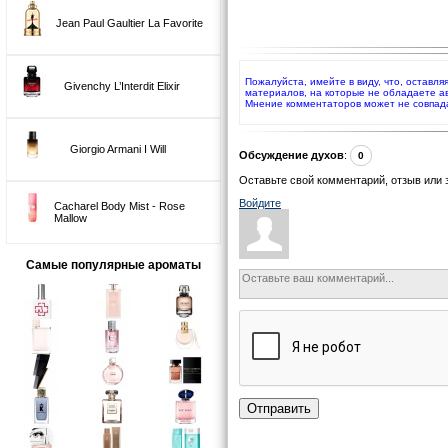
Jean Paul Gaultier La Favorite
Пожалуйста, имейте в виду, что, оставл
Givenchy L’Interdit Elixir
материалов, на которые не обладаете а
Мнение комментаторов может не совпад
Giorgio Armani I Will
Обсуждение духов
:
0
Оставьте свой комментарий, отзыв или 
Войдите
Cacharel Body Mist - Rose
Mallow
Самые популярные ароматы
Отправить