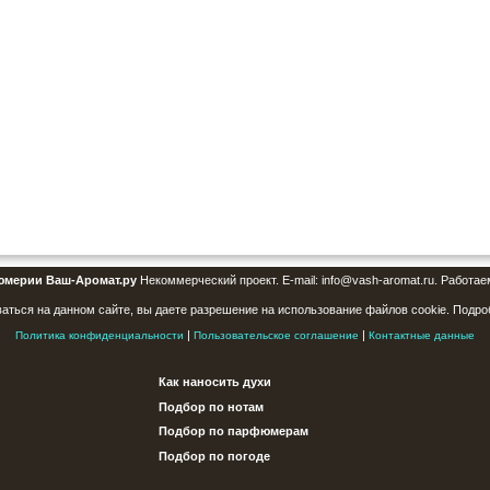
юмерии Ваш-Аромат.ру
Некоммерческий проект. E-mail: info@vash-aromat.ru. Работае
аться на данном сайте, вы даете разрешение на использование файлов cookie. Подро
|
|
Политика конфиденциальности
Пользовательское соглашение
Контактные данные
Как наносить духи
Подбор по нотам
Подбор по парфюмерам
Подбор по погоде