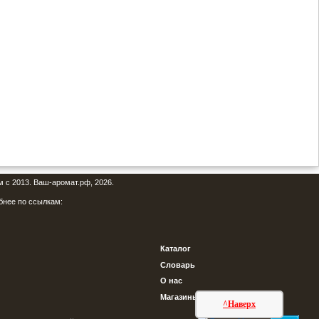
м с 2013. Ваш-аромат.рф, 2026.
бнее по ссылкам:
Каталог
Словарь
О нас
Магазины
^Наверх