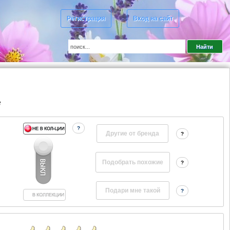
Регистрация
Вход на сайт
e
?
Другие от бренда
?
?
?