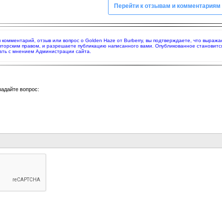
Перейти к отзывам и комментариям
яя комментарий, отзыв или вопрос о Golden Haze от Burberry, вы подтверждаете, что выра
вторским правом, и разрешаете публикацию написанного вами. Опубликованное становитс
ать с мнением Администрации сайта.
задайте вопрос: