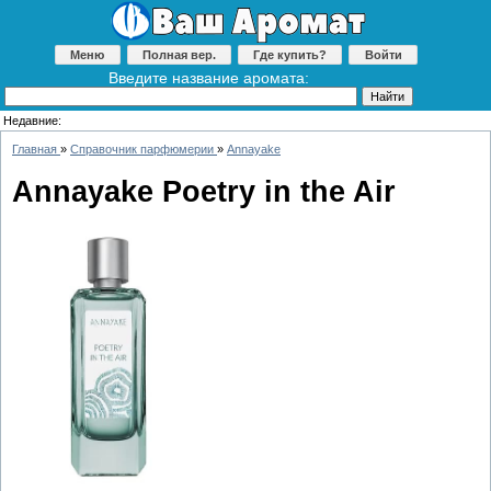
Меню
Полная вер.
Где купить?
Войти
Введите название аромата:
Недавние:
Главная
»
Справочник парфюмерии
»
Annayake
Annayake Poetry in the Air