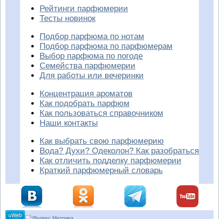
Рейтинги парфюмерии
Тесты новинок
Подбор парфюма по нотам
Подбор парфюма по парфюмерам
Выбор парфюма по погоде
Семейства парфюмерии
Для работы или вечеринки
Концентрация ароматов
Как подобрать парфюм
Как пользоваться справочником
Наши контакты
Как выбрать свою парфюмерию
Вода? Духи? Одеколон? Как разобраться
Как отличить подделку парфюмерии
Краткий парфюмерный словарь