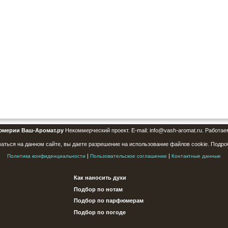
юмерии Ваш-Аромат.ру
Некоммерческий проект. E-mail: info@vash-aromat.ru. Работае
аться на данном сайте, вы даете разрешение на использование файлов cookie. Подро
|
|
Политика конфиденциальности
Пользовательское соглашение
Контактные данные
Как наносить духи
Подбор по нотам
Подбор по парфюмерам
Подбор по погоде