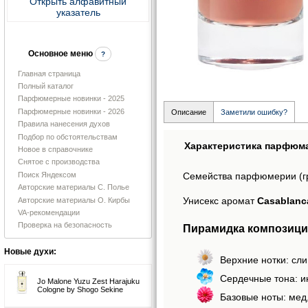
Открыть алфавитный
указатель
Основное меню
?
Главная страница
Полный каталог
Парфюмерные новинки - 2025
Парфюмерные новинки - 2026
Описание
Заметили ошибку?
Правила нанесения духов
Подбор по обстоятельствам
Характеристика парфюм
Новое в справочнике
Снятое с производства
Поиск Яндексом
Семейства парфюмерии (г
Авторские материалы С. Полье
Унисекс аромат
Casablanca
Авторские материалы О. Кирбы
VA-рекомендации
Проверка на безопасность
Пирамидка композиции
Новые духи:
Верхние нотки: сли
Сердечные тона: ин
Jo Malone Yuzu Zest Harajuku
Cologne by Shogo Sekine
Базовые ноты: мед