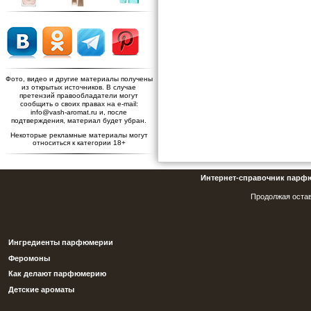
Фото, видео и другие материалы получены
из открытых источников. В случае
претензий правообладатели могут
сообщить о своих правах на e-mail:
info@vash-aromat.ru и, после
подтверждения, материал будет убран.
Некоторые рекламные материалы могут
относиться к категории 18+
Интернет-справочник парф
Продолжая остав
Ингредиенты парфюмерии
Феромоны
Как делают парфюмерию
Детские ароматы