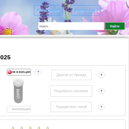
Регистрация
Вход на сайт
2025
?
Другие от бренда
?
?
?