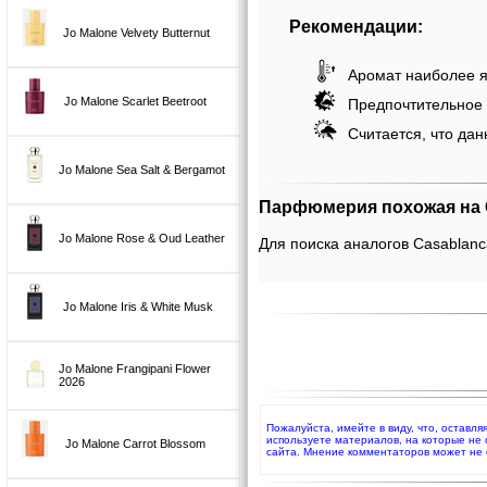
Рекомендации:
Jo Malone Velvety Butternut
Аромат наиболее я
Jo Malone Scarlet Beetroot
Предпочтительное 
Считается, что дан
Jo Malone Sea Salt & Bergamot
Парфюмерия похожая на C
Jo Malone Rose & Oud Leather
Для поиска аналогов Casablanca
Jo Malone Iris & White Musk
Jo Malone Frangipani Flower
2026
Пожалуйста, имейте в виду, что, оставля
используете материалов, на которые не
Jo Malone Carrot Blossom
сайта. Мнение комментаторов может не 