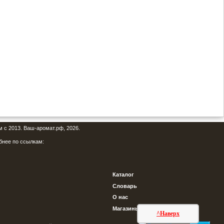
м с 2013. Ваш-аромат.рф, 2026.
бнее по ссылкам:
Каталог
Словарь
О нас
Магазины
^Наверх