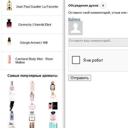
Обсуждение духов
:
0
Jean Paul Gaultier La Favorite
Оставьте свой комментарий, отзыв или 
Войдите
Givenchy L’Interdit Elixir
Giorgio Armani I Will
Cacharel Body Mist - Rose
Mallow
Самые популярные ароматы
Отправить