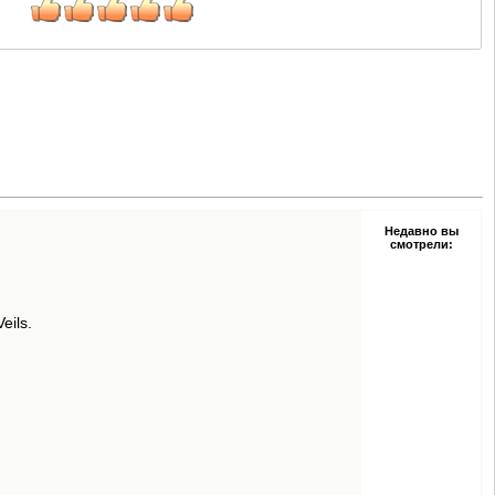
Недавно вы
смотрели:
eils.