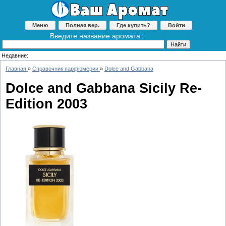
Меню
Полная вер.
Где купить?
Войти
Введите название аромата:
Недавние:
Главная
»
Справочник парфюмерии
»
Dolce and Gabbana
Dolce and Gabbana Sicily Re-
Edition 2003