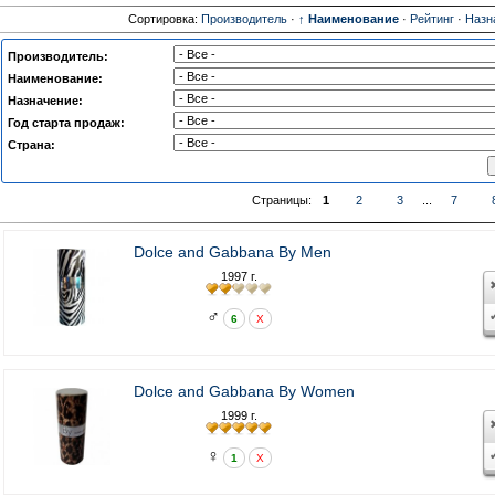
Сортировка:
Производитель
·
↑ Наименование
·
Рейтинг
·
Назн
Производитель:
Наименование:
Назначение:
Год старта продаж:
Страна:
Страницы:
1
2
3
...
7
Dolce and Gabbana By Men
1997 г.
♂
6
X
Dolce and Gabbana By Women
1999 г.
♀
1
X