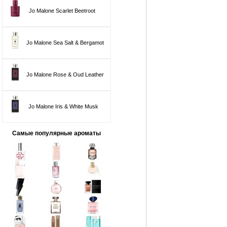
Jo Malone Scarlet Beetroot
Jo Malone Sea Salt & Bergamot
Jo Malone Rose & Oud Leather
Jo Malone Iris & White Musk
Самые популярные ароматы