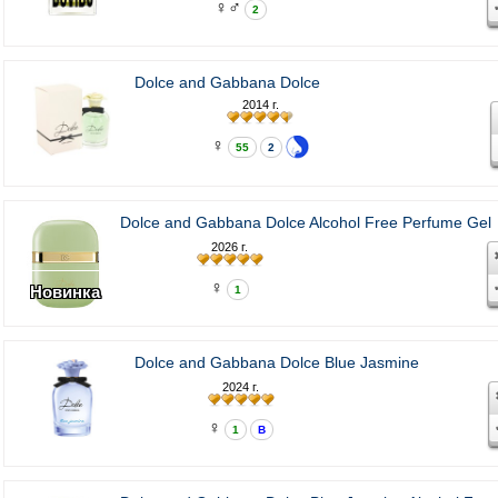
♀♂
2
Dolce and Gabbana Dolce
2014 г.
♀
55
2
Dolce and Gabbana Dolce Alcohol Free Perfume Gel
2026 г.
♀
Новинка
1
Dolce and Gabbana Dolce Blue Jasmine
2024 г.
♀
1
В