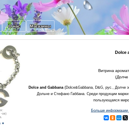
О нас
Магазины
Dolce 
Витрина аромат
(Долче
Dolce and Gabbana
(Dolce&Gabbana, D&G, рус., Долче 
Дольче и Стефано Габбана. Среди продукции марки
пользующаяся миро
х:
Больше информации о
 -ов)
а.
м ▼