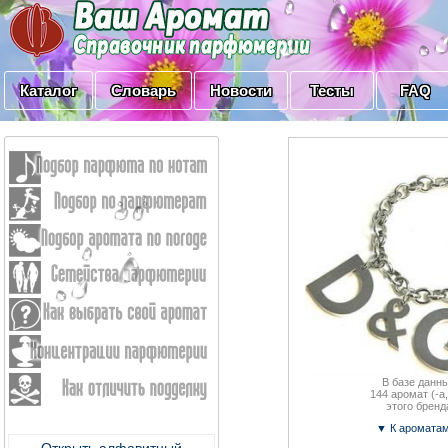
Каталог
Словарь
Новости
Тесты
FAQ
В базе данны
144
аромат (-a,
этого бренд
▼ К аромата
Открыть алфавитный