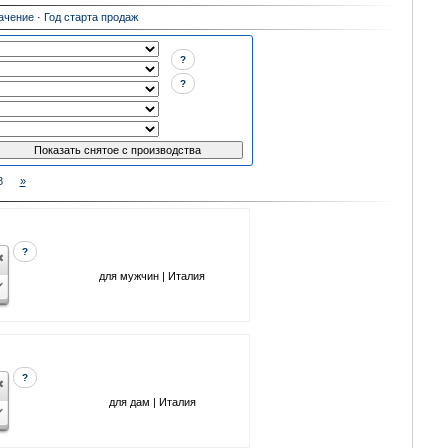
ачение
·
Год старта продаж
?
?
8
»
?
для мужчин | Италия
?
для дам | Италия