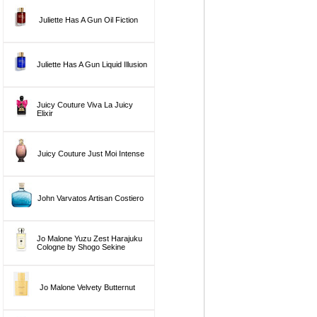
Juliette Has A Gun Oil Fiction
Juliette Has A Gun Liquid Illusion
Juicy Couture Viva La Juicy
Elixir
Juicy Couture Just Moi Intense
John Varvatos Artisan Costiero
Jo Malone Yuzu Zest Harajuku
Cologne by Shogo Sekine
Jo Malone Velvety Butternut