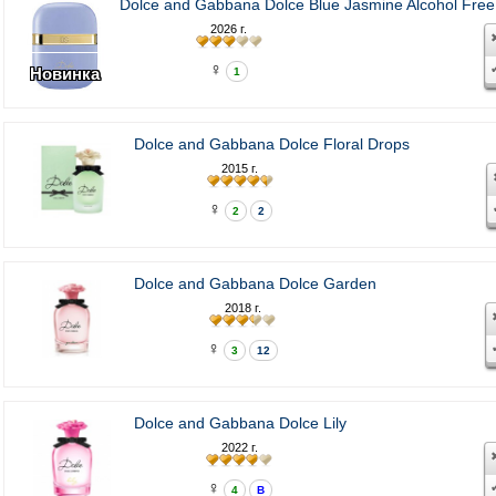
Dolce and Gabbana Dolce Blue Jasmine Alcohol Free
2026 г.
♀
Новинка
1
Dolce and Gabbana Dolce Floral Drops
2015 г.
♀
2
2
Dolce and Gabbana Dolce Garden
2018 г.
♀
3
12
Dolce and Gabbana Dolce Lily
2022 г.
♀
4
В