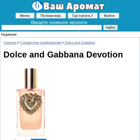
Меню
Полная вер.
Где купить?
Войти
Введите название аромата:
Недавние:
Главная
»
Справочник парфюмерии
»
Dolce and Gabbana
Dolce and Gabbana Devotion