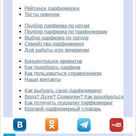
Рейтинги парфюмерии
Тесты новинок
Подбор парфюма по нотам
Подбор парфюма по парфюмерам
Выбор парфюма по погоде
Семейства парфюмерии
Для работы или вечеринки
Концентрация ароматов
Как подобрать парфюм
Как пользоваться справочником
Наши контакты
Как выбрать свою парфюмерию
Вода? Духи? Одеколон? Как разобраться
Как отличить подделку парфюмерии
Краткий парфюмерный словарь