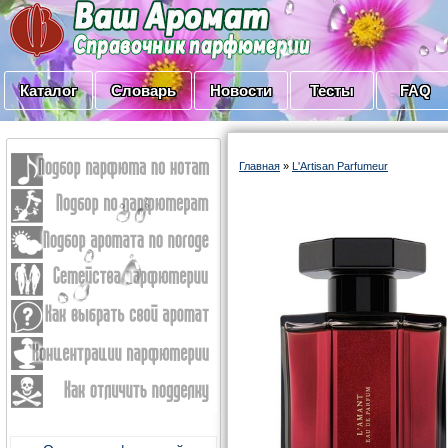
Каталог
Словарь
Новости
Тесты
FAQ
Главная
»
L'Artisan Parfumeur