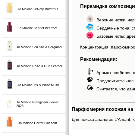
Пирамидка композици
Jo Malone Velvety Butternut
Верхние нотки: чер
Сердечные тона: с
Jo Malone Scarlet Beetroot
Базовые ноты: дре
Концентрация: парфюмиро
Jo Malone Sea Salt & Bergamot
Рекомендации:
Jo Malone Rose & Oud Leather
Аромат наиболее я
Предпочтительное 
Jo Malone Iris & White Musk
Считается, что дан
Jo Malone Frangipani Flower
2026
Парфюмерия похожая на L
Для поиска аналогов L'Amant, к
Jo Malone Carrot Blossom