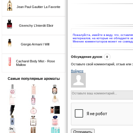
Jean Paul Gaultier La Favorite
Givenchy L’Interdit Elixir
Пожалуйста, имейте в виду, что, оставля
материалов, на которые не обладаете а
Мнение комментаторов может не совпад
Giorgio Armani I Will
Обсуждение духов
:
0
Cacharel Body Mist - Rose
Оставьте свой комментарий, отзыв или 
Mallow
Войдите
Самые популярные ароматы
Отправить