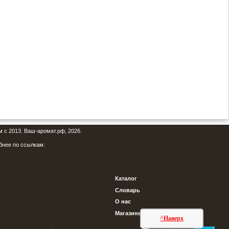
м с 2013. Ваш-аромат.рф, 2026.
бнее по ссылкам:
Каталог
Словарь
О нас
Магазины
^Наверх