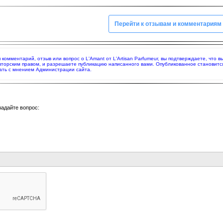
Перейти к отзывам и комментариям
я комментарий, отзыв или вопрос о L'Amant от L'Artisan Parfumeur, вы подтверждаете, чт
вторским правом, и разрешаете публикацию написанного вами. Опубликованное становитс
ать с мнением Администрации сайта.
задайте вопрос: