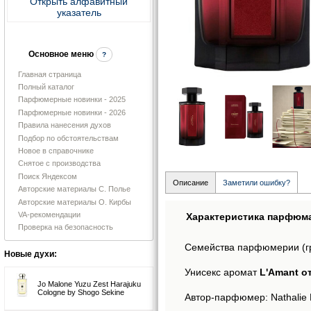
Открыть алфавитный
указатель
Основное меню
?
Главная страница
Полный каталог
Парфюмерные новинки - 2025
Парфюмерные новинки - 2026
Правила нанесения духов
Подбор по обстоятельствам
Новое в справочнике
Снятое с производства
Поиск Яндексом
Описание
Заметили ошибку?
Авторские материалы С. Полье
Авторские материалы О. Кирбы
VA-рекомендации
Характеристика парфюм
Проверка на безопасность
Семейства парфюмерии (г
Новые духи:
Унисекс аромат
L'Amant от
Jo Malone Yuzu Zest Harajuku
Cologne by Shogo Sekine
Автор-парфюмер: Nathalie 