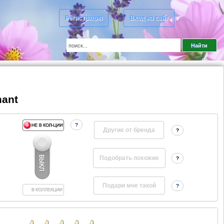
Регистрация
Вход на сайт
mant
?
Другие от бренда
?
?
?