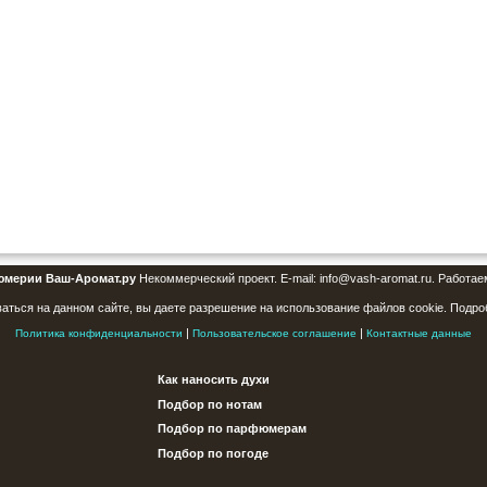
юмерии Ваш-Аромат.ру
Некоммерческий проект. E-mail: info@vash-aromat.ru. Работае
аться на данном сайте, вы даете разрешение на использование файлов cookie. Подро
|
|
Политика конфиденциальности
Пользовательское соглашение
Контактные данные
Как наносить духи
Подбор по нотам
Подбор по парфюмерам
Подбор по погоде