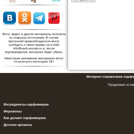
Фото, видео и другие материалы получены
из открытых источников. В случае
претензий правообладатели могут
сообщить о своих правах на e-mail:
info@vash-aromat.ru и, после
подтверждения, материал будет убран.
Некоторые рекламные материалы могут
относиться к категории 18+
Интернет-справочник парф
Продолжая остав
Ингредиенты парфюмерии
Феромоны
Как делают парфюмерию
Детские ароматы