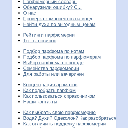
Парфюмерный словарь
Обнаружили ошибку? С...
О нас
Проверка компонентов на вред
Найти духи по выгодным ценам
Рейтинги парфюмерии
Тесты новинок
Подбор парфюма по нотам
Подбор парфюма по парфюмерам
Выбор парфюма по погоде
Семейства парфюмерии
Для работы или вечеринки
Концентрация ароматов
Как подобрать парфюм
Как пользоваться справочником
Наши контакты
Как выбрать свою парфюмерию
Вода? Духи? Одеколон? Как разобраться
Как отличить подделку парфюмерии