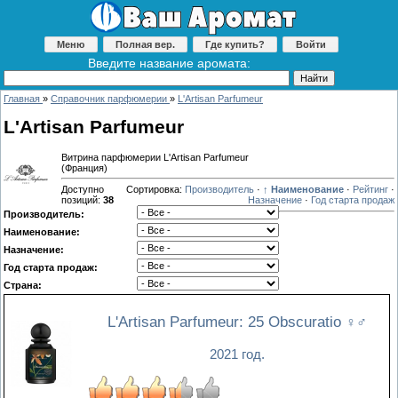
Меню
Полная вер.
Где купить?
Войти
Введите название аромата:
Главная
»
Справочник парфюмерии
»
L'Artisan Parfumeur
L'Artisan Parfumeur
Витрина парфюмерии L'Artisan Parfumeur
(Франция)
Доступно
Сортировка:
Производитель
·
↑ Наименование
·
Рейтинг
·
позиций
:
38
Назначение
·
Год старта продаж
Производитель:
Наименование:
Назначение:
Год старта продаж:
Страна:
L'Artisan Parfumeur: 25 Obscuratio
♀♂
2021 год.