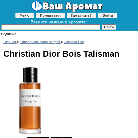
Меню
Полная вер.
Где купить?
Войти
Введите название аромата:
Недавние:
Главная
»
Справочник парфюмерии
»
Christian Dior
Christian Dior Bois Talisman