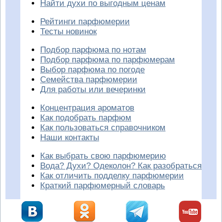
Найти духи по выгодным ценам
Рейтинги парфюмерии
Тесты новинок
Подбор парфюма по нотам
Подбор парфюма по парфюмерам
Выбор парфюма по погоде
Семейства парфюмерии
Для работы или вечеринки
Концентрация ароматов
Как подобрать парфюм
Как пользоваться справочником
Наши контакты
Как выбрать свою парфюмерию
Вода? Духи? Одеколон? Как разобраться
Как отличить подделку парфюмерии
Краткий парфюмерный словарь