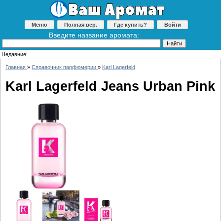
Меню
Полная вер.
Где купить?
Войти
Введите название аромата:
Недавние:
Главная
»
Справочник парфюмерии
»
Karl Lagerfeld
Karl Lagerfeld Jeans Urban Pink