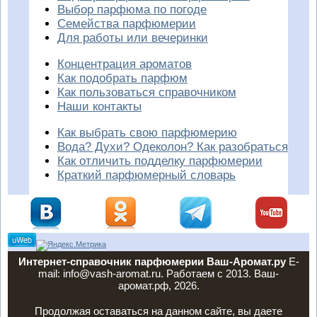
Выбор парфюма по погоде
Семейства парфюмерии
Для работы или вечеринки
Концентрация ароматов
Как подобрать парфюм
Как пользоваться справочником
Наши контакты
Как выбрать свою парфюмерию
Вода? Духи? Одеколон? Как разобраться
Как отличить подделку парфюмерии
Краткий парфюмерный словарь
Интернет-справочник парфюмерии Ваш-Аромат.ру
E-
mail: info@vash-aromat.ru. Работаем с 2013. Ваш-
аромат.рф, 2026.
Продолжая оставаться на данном сайте, вы даете