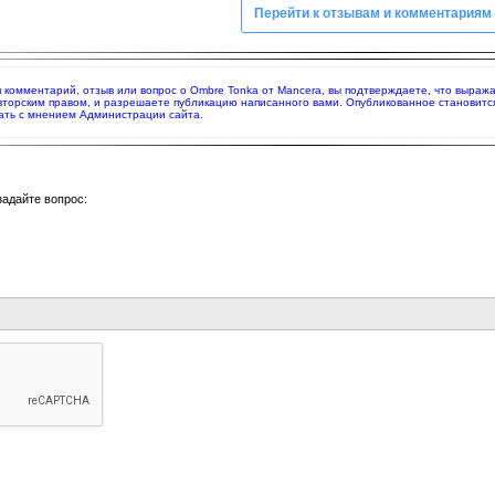
Перейти к отзывам и комментариям
яя комментарий, отзыв или вопрос о Ombre Tonka от Mancera, вы подтверждаете, что выра
вторским правом, и разрешаете публикацию написанного вами. Опубликованное становитс
ать с мнением Администрации сайта.
задайте вопрос: