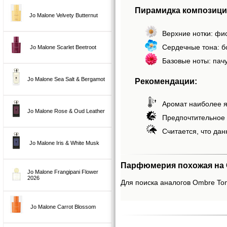
Пирамидка композици
Jo Malone Velvety Butternut
Верхние нотки: фис
Сердечные тона: б
Jo Malone Scarlet Beetroot
Базовые ноты: пачу
Jo Malone Sea Salt & Bergamot
Рекомендации:
Аромат наиболее я
Jo Malone Rose & Oud Leather
Предпочтительное 
Считается, что дан
Jo Malone Iris & White Musk
Парфюмерия похожая на 
Jo Malone Frangipani Flower
2026
Для поиска аналогов Ombre Ton
Jo Malone Carrot Blossom