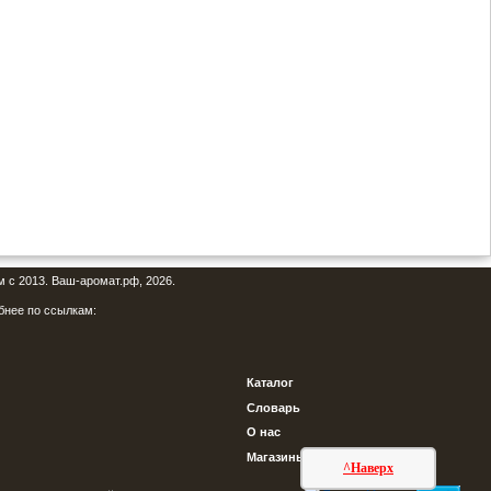
м с 2013. Ваш-аромат.рф, 2026.
бнее по ссылкам:
Каталог
Словарь
О нас
Магазины
^Наверх