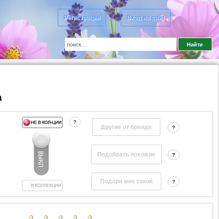
Регистрация
Вход на сайт
a
?
Другие от бренда
?
?
?