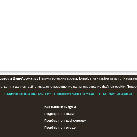
юмерии Ваш-Аромат.ру
Некоммерческий проект. E-mail: info@vash-aromat.ru. Работае
аться на данном сайте, вы даете разрешение на использование файлов cookie. Подро
|
|
Политика конфиденциальности
Пользовательское соглашение
Контактные данные
Как наносить духи
Подбор по нотам
Подбор по парфюмерам
Подбор по погоде