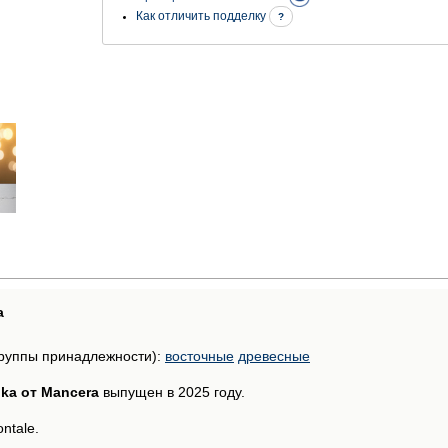
Как отличить подделку
?
а
руппы принадлежности):
восточные
древесные
ka от Mancera
выпущен в 2025 году.
ntale.