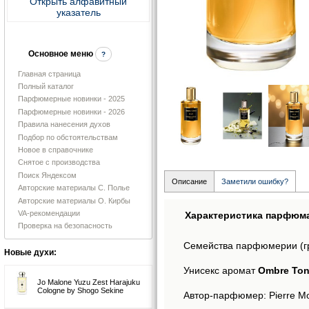
Открыть алфавитный
указатель
Основное меню
?
Главная страница
Полный каталог
Парфюмерные новинки - 2025
Парфюмерные новинки - 2026
Правила нанесения духов
Подбор по обстоятельствам
Новое в справочнике
Снятое с производства
Поиск Яндексом
Описание
Заметили ошибку?
Авторские материалы С. Полье
Авторские материалы О. Кирбы
VA-рекомендации
Характеристика парфюм
Проверка на безопасность
Семейства парфюмерии (г
Новые духи:
Унисекс аромат
Ombre Ton
Jo Malone Yuzu Zest Harajuku
Cologne by Shogo Sekine
Автор-парфюмер: Pierre Mo