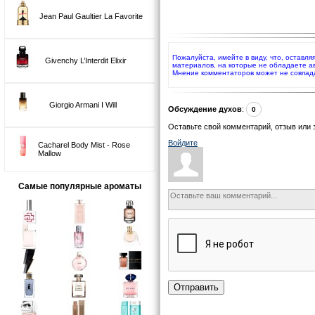
Jean Paul Gaultier La Favorite
Пожалуйста, имейте в виду, что, оставл
Givenchy L’Interdit Elixir
материалов, на которые не обладаете а
Мнение комментаторов может не совпад
Giorgio Armani I Will
Обсуждение духов
:
0
Оставьте свой комментарий, отзыв или 
Войдите
Cacharel Body Mist - Rose
Mallow
Самые популярные ароматы
Отправить