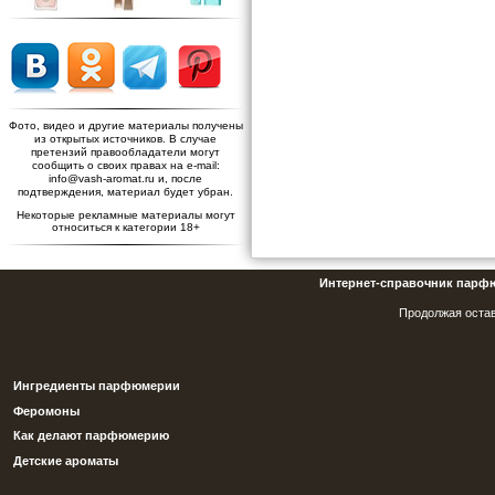
Фото, видео и другие материалы получены
из открытых источников. В случае
претензий правообладатели могут
сообщить о своих правах на e-mail:
info@vash-aromat.ru и, после
подтверждения, материал будет убран.
Некоторые рекламные материалы могут
относиться к категории 18+
Интернет-справочник парф
Продолжая остав
Ингредиенты парфюмерии
Феромоны
Как делают парфюмерию
Детские ароматы