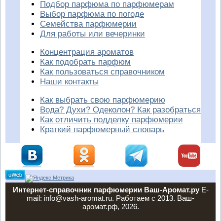
Подбор парфюма по парфюмерам
Выбор парфюма по погоде
Семейства парфюмерии
Для работы или вечеринки
Концентрация ароматов
Как подобрать парфюм
Как пользоваться справочником
Наши контакты
Как выбрать свою парфюмерию
Вода? Духи? Одеколон? Как разобраться
Как отличить подделку парфюмерии
Краткий парфюмерный словарь
Интернет-справочник парфюмерии Ваш-Аромат.ру
E-
mail: info@vash-aromat.ru. Работаем с 2013. Ваш-
аромат.рф, 2026.