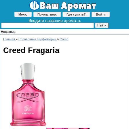
Меню
Полная вер.
Где купить?
Войти
Введите название аромата:
Недавние:
Главная
»
Справочник парфюмерии
»
Creed
Creed Fragaria