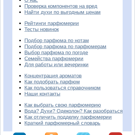
О нас
Проверка компонентов на вред
Найти духи по выгодным ценам
Рейтинги парфюмерии
Тесты новинок
Подбор парфюма по нотам
Подбор парфюма по парфюмерам
Выбор парфюма по погоде
Семейства парфюмерии
Для работы или вечеринки
Концентрация ароматов
Как подобрать парфюм
Как пользоваться справочником
Наши контакты
Как выбрать свою парфюмерию
Вода? Духи? Одеколон? Как разобраться
Как отличить подделку парфюмерии
Краткий парфюмерный словарь