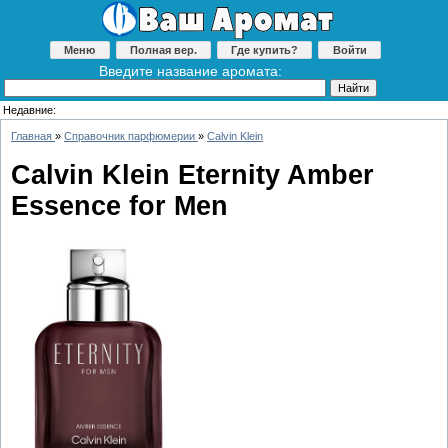
Меню
Полная вер.
Где купить?
Войти
Введите название аромата:
Недавние:
Главная
»
Справочник парфюмерии
»
Calvin Klein
Calvin Klein Eternity Amber
Essence for Men