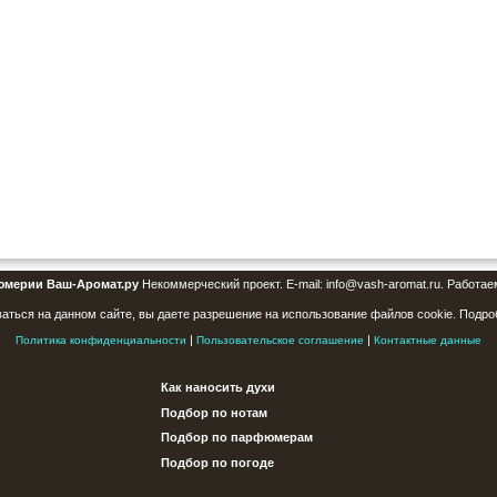
юмерии Ваш-Аромат.ру
Некоммерческий проект. E-mail: info@vash-aromat.ru. Работае
аться на данном сайте, вы даете разрешение на использование файлов cookie. Подро
|
|
Политика конфиденциальности
Пользовательское соглашение
Контактные данные
Как наносить духи
Подбор по нотам
Подбор по парфюмерам
Подбор по погоде