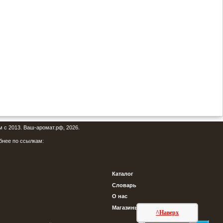
м с 2013. Ваш-аромат.рф, 2026.
бнее по ссылкам:
Каталог
Словарь
О нас
Магазины
^Наверх