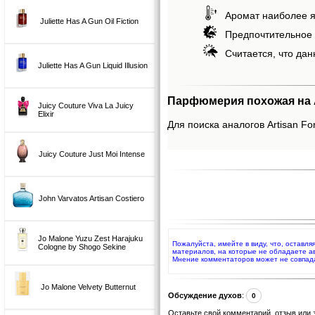
Аромат наиболее я
Juliette Has A Gun Oil Fiction
Предпочтительное 
Считается, что дан
Juliette Has A Gun Liquid Illusion
Парфюмерия похожая на Ar
Juicy Couture Viva La Juicy
Elixir
Для поиска аналогов Artisan For
Juicy Couture Just Moi Intense
John Varvatos Artisan Costiero
Jo Malone Yuzu Zest Harajuku
Пожалуйста, имейте в виду, что, оставля
Cologne by Shogo Sekine
материалов, на которые не обладаете а
Мнение комментаторов может не совпад
Jo Malone Velvety Butternut
Обсуждение духов
:
0
Оставьте свой комментарий, отзыв или 