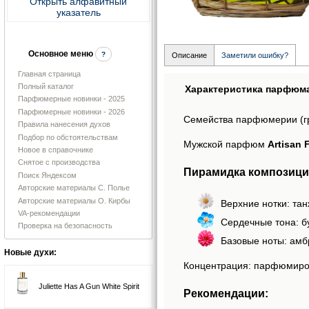
Открыть алфавитный
указатель
Основное меню
?
Описание
Заметили ошибку?
Главная страница
Полный каталог
Характеристика парфюм
Парфюмерные новинки - 2025
Парфюмерные новинки - 2026
Семейства парфюмерии (г
Правила нанесения духов
Подбор по обстоятельствам
Мужской парфюм
Artisan 
Новое в справочнике
Снятое с производства
Пирамидка композиции
Поиск Яндексом
Авторские материалы С. Полье
Авторские материалы О. Кирбы
Верхние нотки: тан
VA-рекомендации
Сердечные тона: бу
Проверка на безопасность
Базовые ноты: амбр
Новые духи:
Концентрация: парфюмиро
Juliette Has A Gun White Spirit
Рекомендации: