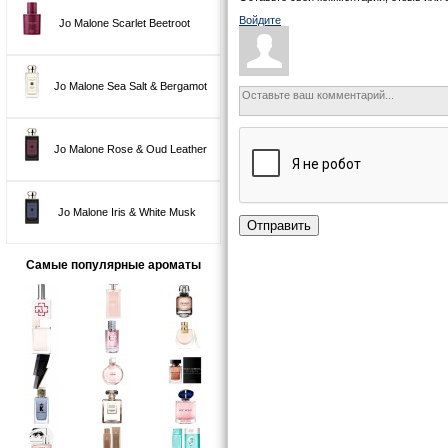
Войдите
Jo Malone Scarlet Beetroot
Jo Malone Sea Salt & Bergamot
Jo Malone Rose & Oud Leather
Jo Malone Iris & White Musk
Отправить
Самые популярные ароматы