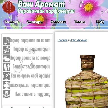
Каталог
Словарь
Новости
Тесты
FAQ
Главная
»
John Varvatos