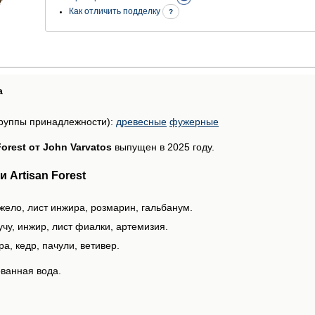
Как отличить подделку
?
а
руппы принадлежности):
древесные
фужерные
Forest от John Varvatos
выпущен в 2025 году.
 Artisan Forest
жело, лист инжира, розмарин, гальбанум.
чу, инжир, лист фиалки, артемизия.
а, кедр, пачули, ветивер.
ванная вода.