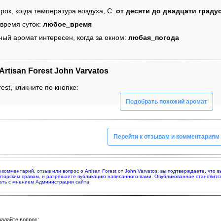
рок, когда температура воздуха, С:
от десяти до двадцати граду
время суток:
любое_время
ный аромат интересен, когда за окном:
любая_погода
tisan Forest John Varvatos
est, кликните по кнопке:
Подобрать похожий аромат
Перейти к отзывам и комментариям
я комментарий, отзыв или вопрос о Artisan Forest от John Varvatos, вы подтверждаете, чт
вторским правом, и разрешаете публикацию написанного вами. Опубликованное становитс
ать с мнением Администрации сайта.
задайте вопрос: