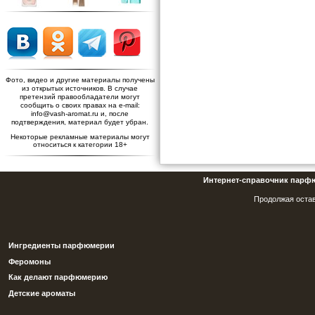
Фото, видео и другие материалы получены
из открытых источников. В случае
претензий правообладатели могут
сообщить о своих правах на e-mail:
info@vash-aromat.ru и, после
подтверждения, материал будет убран.
Некоторые рекламные материалы могут
относиться к категории 18+
Интернет-справочник парф
Продолжая остав
Ингредиенты парфюмерии
Феромоны
Как делают парфюмерию
Детские ароматы