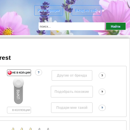
Регистрация
Вход на сайт
rest
?
Другие от бренда
?
?
?