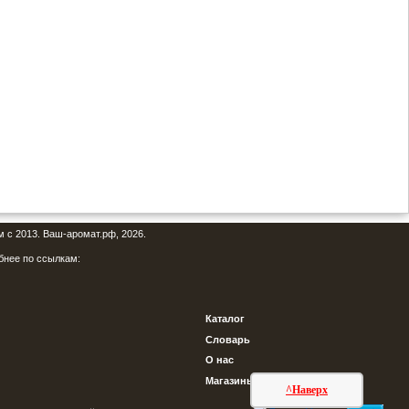
м с 2013. Ваш-аромат.рф, 2026.
бнее по ссылкам:
Каталог
Словарь
О нас
Магазины
^Наверх