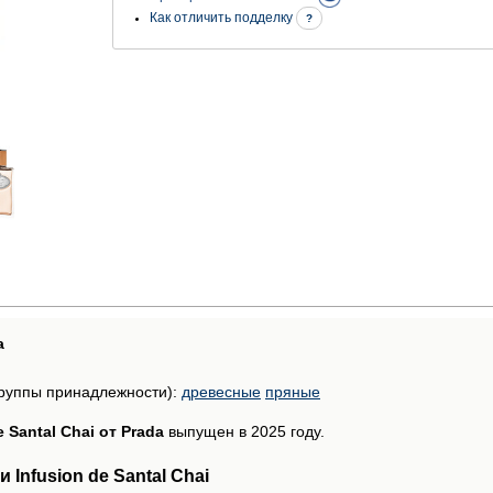
Как отличить подделку
?
а
руппы принадлежности):
древесные
пряные
e Santal Chai от Prada
выпущен в 2025 году.
Infusion de Santal Chai