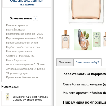
Открыть алфавитный
указатель
Основное меню
?
Главная страница
Полный каталог
Парфюмерные новинки - 2025
Парфюмерные новинки - 2026
Правила нанесения духов
Подбор по обстоятельствам
Новое в справочнике
Снятое с производства
Поиск Яндексом
Описание
Заметили ошибку?
Авторские материалы С. Полье
Авторские материалы О. Кирбы
VA-рекомендации
Характеристика парфюм
Проверка на безопасность
Семейства парфюмерии (г
Новые духи:
Унисекс аромат
Infusion d
Jo Malone Yuzu Zest Harajuku
Cologne by Shogo Sekine
Пирамидка композиции 