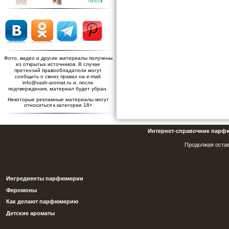
Фото, видео и другие материалы получены
из открытых источников. В случае
претензий правообладатели могут
сообщить о своих правах на e-mail:
info@vash-aromat.ru и, после
подтверждения, материал будет убран.
Некоторые рекламные материалы могут
относиться к категории 18+
Интернет-справочник парф
Продолжая остав
Ингредиенты парфюмерии
Феромоны
Как делают парфюмерию
Детские ароматы