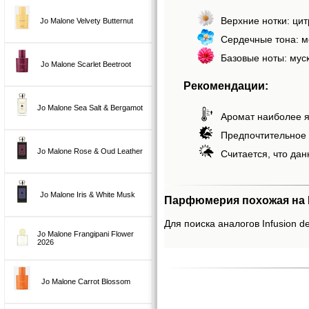
Верхние нотки: цит
Jo Malone Velvety Butternut
Сердечные тона: м
Базовые ноты: муск
Jo Malone Scarlet Beetroot
Рекомендации:
Jo Malone Sea Salt & Bergamot
Аромат наиболее я
Предпочтительное 
Jo Malone Rose & Oud Leather
Считается, что дан
Jo Malone Iris & White Musk
Парфюмерия похожая на In
Для поиска аналогов Infusion de
Jo Malone Frangipani Flower
2026
Jo Malone Carrot Blossom