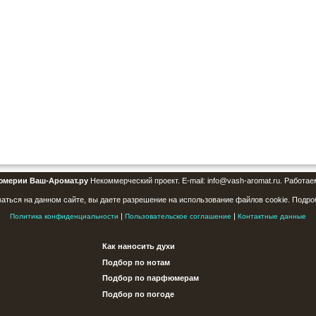
юмерии Ваш-Аромат.ру
Некоммерческий проект. E-mail: info@vash-aromat.ru. Работае
аться на данном сайте, вы даете разрешение на использование файлов cookie. Подро
|
|
Политика конфиденциальности
Пользовательское соглашение
Контактные данные
Как наносить духи
Подбор по нотам
Подбор по парфюмерам
Подбор по погоде