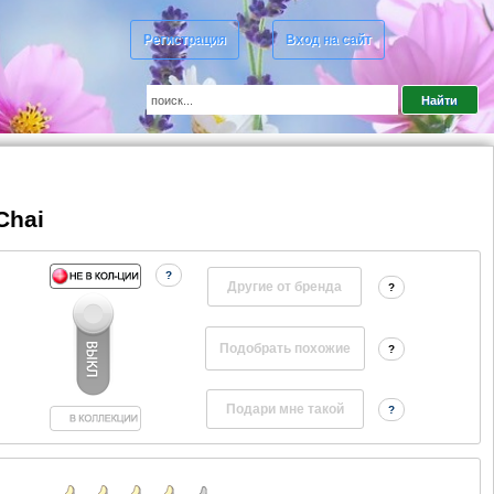
Регистрация
Вход на сайт
Chai
?
Другие от бренда
?
?
?