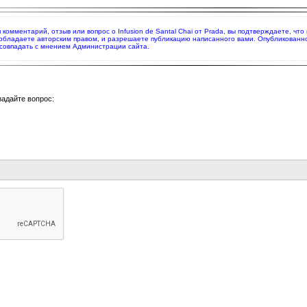
я комментарий, отзыв или вопрос о Infusion de Santal Chai от Prada, вы подтверждаете, ч
 обладаете авторским правом, и разрешаете публикацию написанного вами. Опубликованн
совпадать с мнением Администрации сайта.
задайте вопрос: