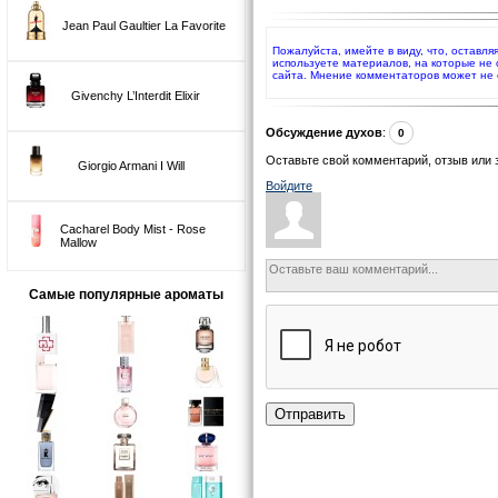
Jean Paul Gaultier La Favorite
Пожалуйста, имейте в виду, что, оставля
используете материалов, на которые не
сайта. Мнение комментаторов может не 
Givenchy L’Interdit Elixir
Обсуждение духов
:
0
Оставьте свой комментарий, отзыв или 
Giorgio Armani I Will
Войдите
Cacharel Body Mist - Rose
Mallow
Самые популярные ароматы
Отправить